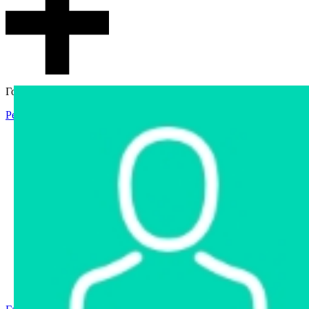
Гостевой доступ
Регистрация
Вход
Главная
Аукцион
Интернет-магазин
Интернет-витрина
Услуги
Информация
Контакты
Частное имущество
Арестованное имущество
Реестр несостоявшихся торгов
Реестр переоценок
Государственное имущество