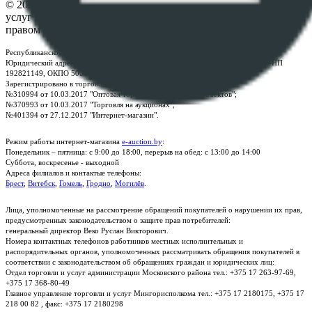
© 2026 Республиканское унитарное предприятие по оказанию
услуг "БелЮрОбеспечение" - Все права защищены авторским
правом
Республиканское унитарное предприятие по оказанию услуг "БелЮрОбеспечение"
Юридический адрес: г. Минск, пр-т. Дзержинского, 1Б, e-mail:
kanc@rup.by
, УНП
192821149, ОКПО 500111895000
Зарегистрировано в торговом реестре Республики Беларусь:
№310994 от 10.03.2017 "Оптовая торговля без торговых объектов";
№370993 от 10.03.2017 "Торговля на аукционах";
№401394 от 27.12.2017 "Интернет-магазин".
Режим работы интернет-магазина
e-auction.by
:
Понедельник – пятница: с 9:00 до 18:00, перерыв на обед: с 13:00 до 14:00
Суббота, воскресенье - выходной
Адреса филиалов и контактые телефоны:
Брест
,
Витебск
,
Гомель
,
Гродно
,
Могилёв
.
Лица, уполномоченные на рассмотрение обращений покупателей о нарушении их прав,
предусмотренных законодательством о защите прав потребителей:
генеральный директор Веко Руслан Викторович.
Номера контактных телефонов работников местных исполнительных и
распорядительных органов, уполномоченных рассматривать обращения покупателей в
соответствии с законодательством об обращениях граждан и юридических лиц:
Отдел торговли и услуг администрации Московского района тел.: +375 17 263-97-69,
+375 17 368-80-49
Главное управление торговли и услуг Мингорисполкома тел.: +375 17 2180175, +375 17
218 00 82 , факс: +375 17 2180298