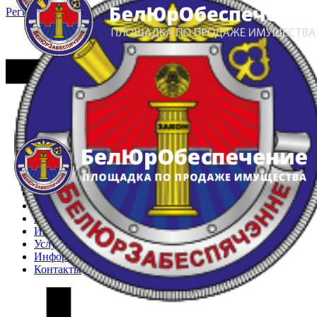
Регистрация
Вход
Главная
Арестованное имущество
Реестр несостоявшихся торгов
Реестр переоценок
Частное имущество
Государственное имущество
Интернет-магазин
Интернет-витрина
Услуги
Информация
Контакты