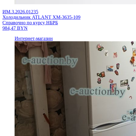
ИМ.3.2026.01235
Холодильник ATLANT ХМ-3635-109
Справочно по курсу НБРБ
984,47
BYN
Интернет-магазин