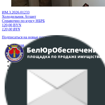
ИМ.3.2026.01233
Холодильник Атлант
Справочно по курсу НБРБ
120,00
BYN
120,00
BYN
Подписаться на новые поступления
Главная
Аукционы
Интернет-магазин
Регламент организации и проведения торгов
Пользовательское соглашение
Политика в отношении обработки персональных
данных
ПОЛОЖЕНИЕ О ПОЛИТИКЕ ОБРАБОТКИ COOKIE-
ФАЙЛОВ
Настройки cookie-файлов
Контакты