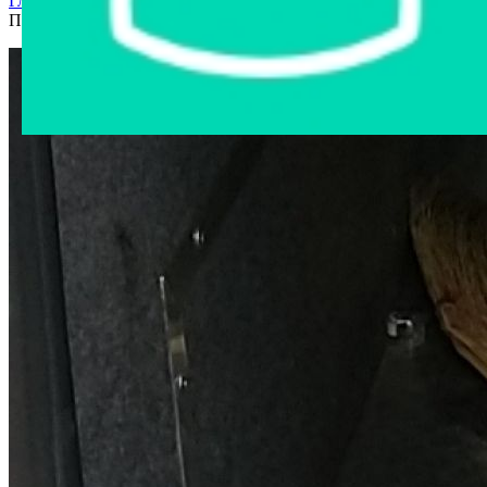
Главная страница
›
Интернет-магазин
›
Бытовая техника
›
Пылесос" Samsung"