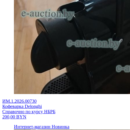
ИМ.1.2026.00730
Кофеварка Delonghi
Справочно по курсу НБРБ
200,00
BYN
Интернет-магазин
Новинка