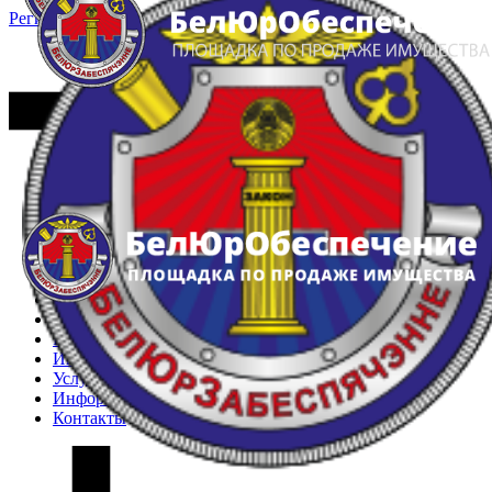
Регистрация
Вход
Главная
Арестованное имущество
Реестр несостоявшихся торгов
Реестр переоценок
Частное имущество
Государственное имущество
Интернет-магазин
Интернет-витрина
Услуги
Информация
Контакты