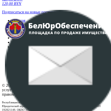
120,00
BYN
Подписаться на новые поступления
Главная
Аукционы
Интернет-магазин
Регламент организации и проведения торгов
Пользовательское соглашение
Политика в отношении обработки персональных
данных
ПОЛОЖЕНИЕ О ПОЛИТИКЕ ОБРАБОТКИ COOKIE-
ФАЙЛОВ
Настройки cookie-файлов
Контакты
© 2026 Республиканское унитарное предприятие по оказанию
услуг "БелЮрОбеспечение" - Все права защищены авторским
правом
Республиканское унитарное предприятие по оказанию услуг "БелЮрОбеспечение"
Юридический адрес: г. Минск, пр-т. Дзержинского, 1Б, e-mail:
kanc@rup.by
, УНП
192821149, ОКПО 500111895000