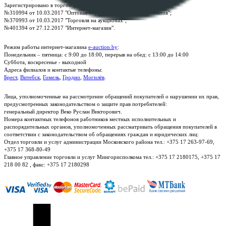
Зарегистрировано в торговом реестре Республики Беларусь:
№310994 от 10.03.2017 "Оптовая торговля без торговых объектов";
№370993 от 10.03.2017 "Торговля на аукционах";
№401394 от 27.12.2017 "Интернет-магазин".
Режим работы интернет-магазина
e-auction.by
:
Понедельник – пятница: с 9:00 до 18:00, перерыв на обед: с 13:00 до 14:00
Суббота, воскресенье - выходной
Адреса филиалов и контактые телефоны:
Брест
,
Витебск
,
Гомель
,
Гродно
,
Могилёв
.
Лица, уполномоченные на рассмотрение обращений покупателей о нарушении их прав,
предусмотренных законодательством о защите прав потребителей:
генеральный директор Веко Руслан Викторович.
Номера контактных телефонов работников местных исполнительных и
распорядительных органов, уполномоченных рассматривать обращения покупателей в
соответствии с законодательством об обращениях граждан и юридических лиц:
Отдел торговли и услуг администрации Московского района тел.: +375 17 263-97-69,
+375 17 368-80-49
Главное управление торговли и услуг Мингорисполкома тел.: +375 17 2180175, +375 17
218 00 82 , факс: +375 17 2180298