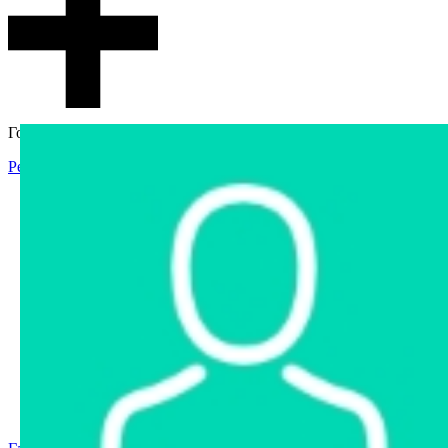
Гостевой доступ
Регистрация
Вход
Главная
Аукцион
Интернет-магазин
Интернет-витрина
Услуги
Информация
Контакты
Частное имущество
Арестованное имущество
Реестр несостоявшихся торгов
Реестр переоценок
Государственное имущество