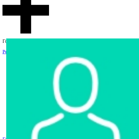
Гостевой доступ
Регистрация
Вход
Главная
Аукцион
Интернет-магазин
Интернет-витрина
Услуги
Информация
Контакты
Частное имущество
Арестованное имущество
Реестр несостоявшихся торгов
Реестр переоценок
Государственное имущество