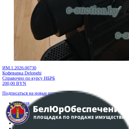
ИМ.1.2026.00730
Кофеварка Delonghi
Справочно по курсу НБРБ
200,00
BYN
Подписаться на новые поступления
Главная
Аукционы
Интернет-магазин
Регламент организации и проведения торгов
Пользовательское соглашение