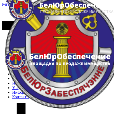
Регистрация
Вход
Главная
Арестованное имущество
Реестр несостоявшихся торгов
Реестр переоценок
Частное имущество
Государственное имущество
Интернет-магазин
Интернет-витрина
Услуги
Информация
Контакты