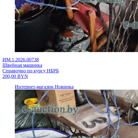
ИМ.1.2026.00738
Швейная машинка
Справочно по курсу НБРБ
200,00
BYN
Интернет-магазин
Новинка