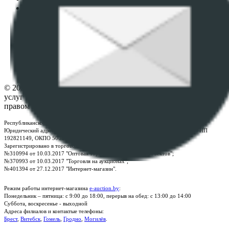
Политика в отношении обработки персональных
данных
ПОЛОЖЕНИЕ О ПОЛИТИКЕ ОБРАБОТКИ COOKIE-
ФАЙЛОВ
Настройки cookie-файлов
Контакты
© 2026 Республиканское унитарное предприятие по оказанию
услуг "БелЮрОбеспечение" - Все права защищены авторским
правом
Республиканское унитарное предприятие по оказанию услуг "БелЮрОбеспечение"
Юридический адрес: г. Минск, пр-т. Дзержинского, 1Б, e-mail:
kanc@rup.by
, УНП
192821149, ОКПО 500111895000
Зарегистрировано в торговом реестре Республики Беларусь:
№310994 от 10.03.2017 "Оптовая торговля без торговых объектов";
№370993 от 10.03.2017 "Торговля на аукционах";
№401394 от 27.12.2017 "Интернет-магазин".
Режим работы интернет-магазина
e-auction.by
:
Понедельник – пятница: с 9:00 до 18:00, перерыв на обед: с 13:00 до 14:00
Суббота, воскресенье - выходной
Адреса филиалов и контактые телефоны:
Брест
,
Витебск
,
Гомель
,
Гродно
,
Могилёв
.