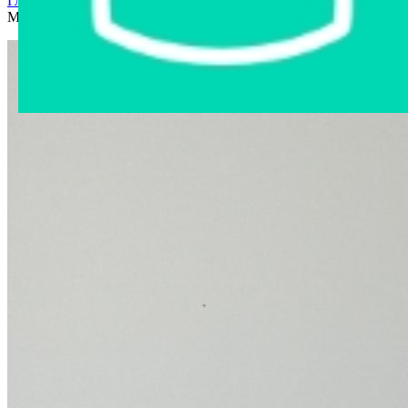
Главная страница
›
Интернет-магазин
›
Бытовая техника
›
Микроволновая печь Samsung