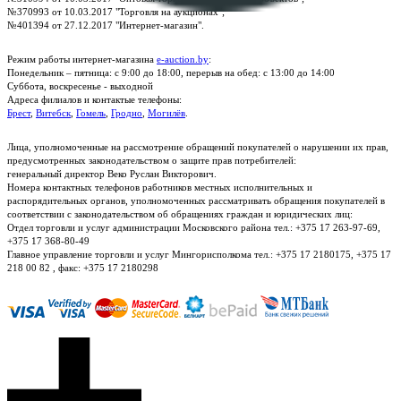
№370993 от 10.03.2017 "Торговля на аукционах";
№401394 от 27.12.2017 "Интернет-магазин".
Режим работы интернет-магазина
e-auction.by
:
Понедельник – пятница: с 9:00 до 18:00, перерыв на обед: с 13:00 до 14:00
Суббота, воскресенье - выходной
Адреса филиалов и контактые телефоны:
Брест
,
Витебск
,
Гомель
,
Гродно
,
Могилёв
.
Лица, уполномоченные на рассмотрение обращений покупателей о нарушении их прав,
предусмотренных законодательством о защите прав потребителей:
генеральный директор Веко Руслан Викторович.
Номера контактных телефонов работников местных исполнительных и
распорядительных органов, уполномоченных рассматривать обращения покупателей в
соответствии с законодательством об обращениях граждан и юридических лиц:
Отдел торговли и услуг администрации Московского района тел.: +375 17 263-97-69,
+375 17 368-80-49
Главное управление торговли и услуг Мингорисполкома тел.: +375 17 2180175, +375 17
218 00 82 , факс: +375 17 2180298