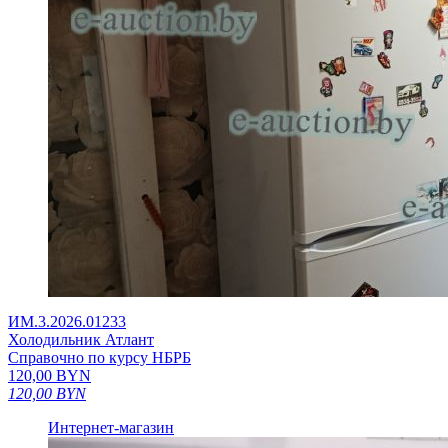
ИМ.3.2026.01233
Холодильник Атлант
Справочно по курсу НБРБ
120,00
BYN
120,00
BYN
Интернет-магазин