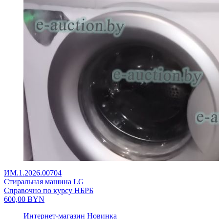
ИМ.1.2026.00704
Стиральная машина LG
Справочно по курсу НБРБ
600,00
BYN
Интернет-магазин
Новинка