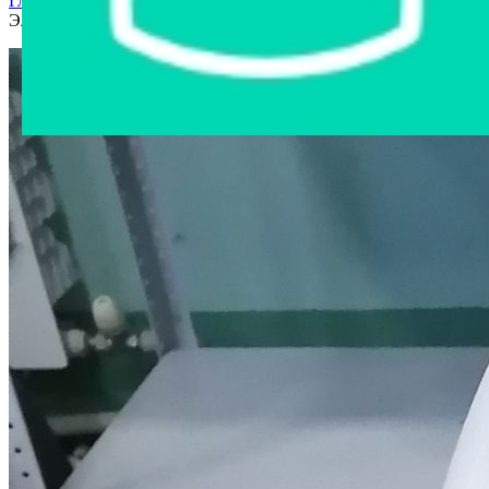
Главная страница
›
Интернет-магазин
›
Бытовая техника
›
Электротепловентелятор KINGSTORE