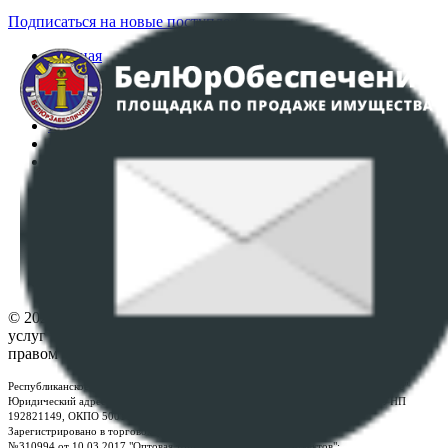
Подписаться на новые поступления
Главная
Аукционы
Интернет-магазин
Регламент организации и проведения торгов
Пользовательское соглашение
Политика в отношении обработки персональных
данных
ПОЛОЖЕНИЕ О ПОЛИТИКЕ ОБРАБОТКИ COOKIE-
ФАЙЛОВ
Настройки cookie-файлов
Контакты
© 2026 Республиканское унитарное предприятие по оказанию
услуг "БелЮрОбеспечение" - Все права защищены авторским
правом
Республиканское унитарное предприятие по оказанию услуг "БелЮрОбеспечение"
Юридический адрес: г. Минск, пр-т. Дзержинского, 1Б, e-mail:
kanc@rup.by
, УНП
192821149, ОКПО 500111895000
Зарегистрировано в торговом реестре Республики Беларусь:
№310994 от 10.03.2017 "Оптовая торговля без торговых объектов";