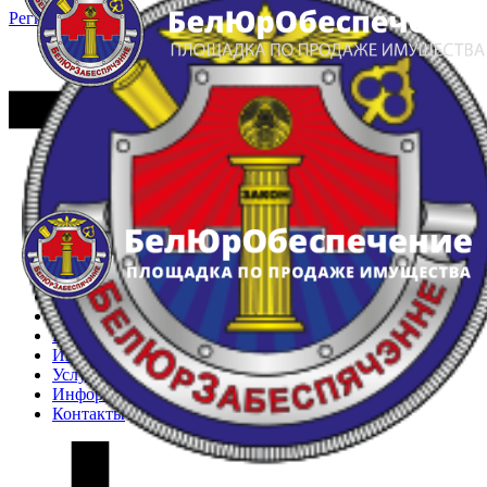
Регистрация
Вход
Главная
Арестованное имущество
Реестр несостоявшихся торгов
Реестр переоценок
Частное имущество
Государственное имущество
Интернет-магазин
Интернет-витрина
Услуги
Информация
Контакты