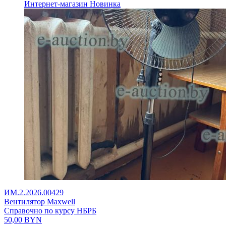
Интернет-магазин
Новинка
ИМ.2.2026.00429
Вентилятор Maxwell
Справочно по курсу НБРБ
50,00
BYN