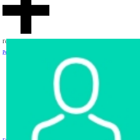
Гостевой доступ
Регистрация
Вход
Главная
Аукцион
Интернет-магазин
Интернет-витрина
Услуги
Информация
Контакты
Частное имущество
Арестованное имущество
Реестр несостоявшихся торгов
Реестр переоценок
Государственное имущество