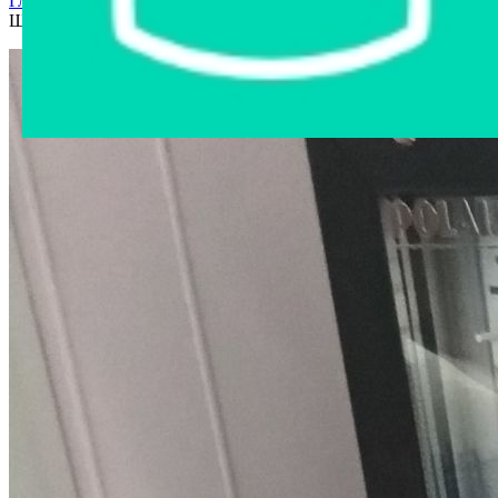
Главная страница
›
Интернет-магазин
›
Бытовая техника
›
Шкаф холодильный DB107-S Polair