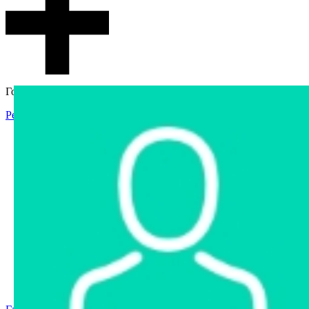
Гостевой доступ
Регистрация
Вход
Главная
Аукцион
Интернет-магазин
Интернет-витрина
Услуги
Информация
Контакты
Частное имущество
Арестованное имущество
Реестр несостоявшихся торгов
Реестр переоценок
Государственное имущество