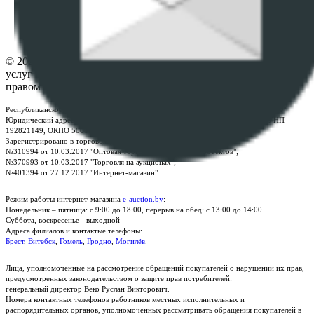
Настройки cookie-файлов
Контакты
© 2026 Республиканское унитарное предприятие по оказанию
услуг "БелЮрОбеспечение" - Все права защищены авторским
правом
Республиканское унитарное предприятие по оказанию услуг "БелЮрОбеспечение"
Юридический адрес: г. Минск, пр-т. Дзержинского, 1Б, e-mail:
kanc@rup.by
, УНП
192821149, ОКПО 500111895000
Зарегистрировано в торговом реестре Республики Беларусь:
№310994 от 10.03.2017 "Оптовая торговля без торговых объектов";
№370993 от 10.03.2017 "Торговля на аукционах";
№401394 от 27.12.2017 "Интернет-магазин".
Режим работы интернет-магазина
e-auction.by
:
Понедельник – пятница: с 9:00 до 18:00, перерыв на обед: с 13:00 до 14:00
Суббота, воскресенье - выходной
Адреса филиалов и контактые телефоны:
Брест
,
Витебск
,
Гомель
,
Гродно
,
Могилёв
.
Лица, уполномоченные на рассмотрение обращений покупателей о нарушении их прав,
предусмотренных законодательством о защите прав потребителей:
генеральный директор Веко Руслан Викторович.
Номера контактных телефонов работников местных исполнительных и
распорядительных органов, уполномоченных рассматривать обращения покупателей в