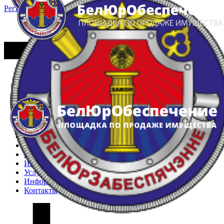
Регистрация
Вход
Главная
Арестованное имущество
Реестр несостоявшихся торгов
Реестр переоценок
Частное имущество
Государственное имущество
Интернет-магазин
Интернет-витрина
Услуги
Информация
Контакты