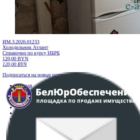
ИМ.3.2026.01233
Холодильник Атлант
Справочно по курсу НБРБ
120,00
BYN
120,00
BYN
Подписаться на новые поступления
Главная
Аукционы
Интернет-магазин
Регламент организации и проведения торгов
Пользовательское соглашение
Политика в отношении обработки персональных
данных
ПОЛОЖЕНИЕ О ПОЛИТИКЕ ОБРАБОТКИ COOKIE-
ФАЙЛОВ