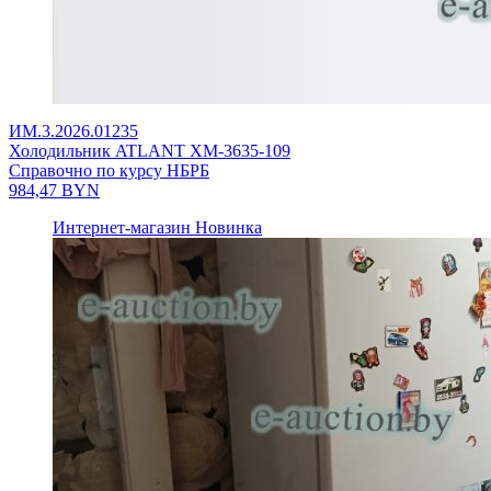
ИМ.3.2026.01235
Холодильник ATLANT ХМ-3635-109
Справочно по курсу НБРБ
984,47
BYN
Интернет-магазин
Новинка