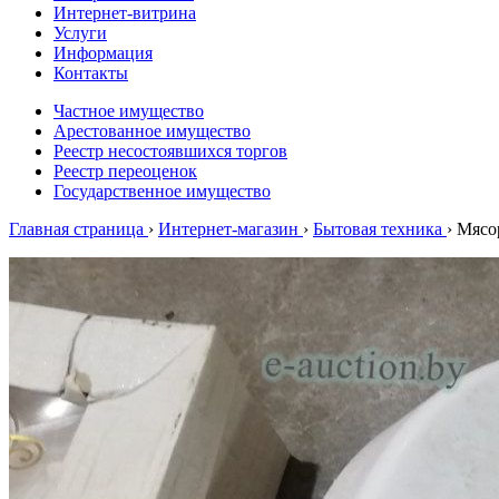
Интернет-витрина
Услуги
Информация
Контакты
Частное имущество
Арестованное имущество
Реестр несостоявшихся торгов
Реестр переоценок
Государственное имущество
Главная страница
›
Интернет-магазин
›
Бытовая техника
›
Мясо