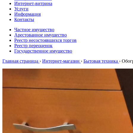
Интернет-витрина
Услуги
Информация
Контакты
Частное имущество
Арестованное имущество
Реестр несостоявшихся торгов
Реестр переоценок
Государственное имущество
Главная страница
›
Интернет-магазин
›
Бытовая техника
›
Обог