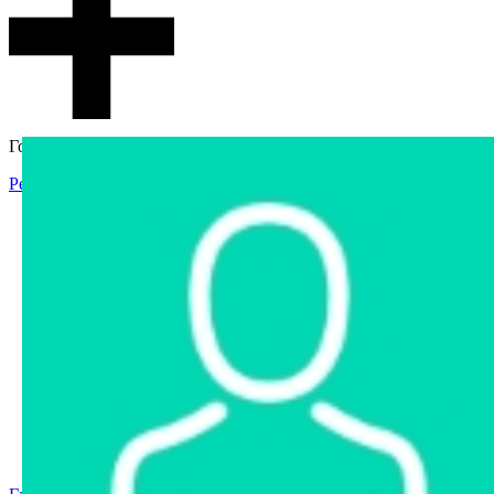
Гостевой доступ
Регистрация
Вход
Главная
Аукцион
Интернет-магазин
Интернет-витрина
Услуги
Информация
Контакты
Частное имущество
Арестованное имущество
Реестр несостоявшихся торгов
Реестр переоценок
Государственное имущество