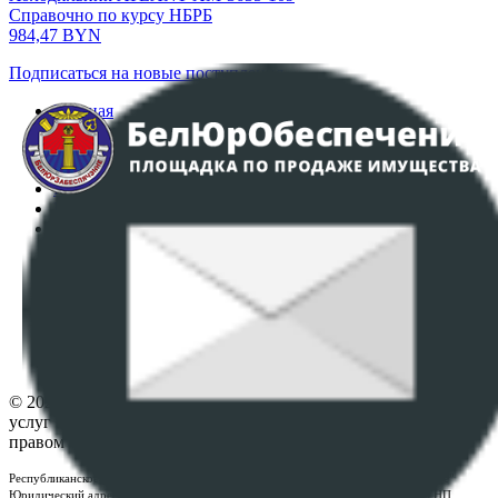
Справочно по курсу НБРБ
984,47
BYN
Подписаться на новые поступления
Главная
Аукционы
Интернет-магазин
Регламент организации и проведения торгов
Пользовательское соглашение
Политика в отношении обработки персональных
данных
ПОЛОЖЕНИЕ О ПОЛИТИКЕ ОБРАБОТКИ COOKIE-
ФАЙЛОВ
Настройки cookie-файлов
Контакты
© 2026 Республиканское унитарное предприятие по оказанию
услуг "БелЮрОбеспечение" - Все права защищены авторским
правом
Республиканское унитарное предприятие по оказанию услуг "БелЮрОбеспечение"
Юридический адрес: г. Минск, пр-т. Дзержинского, 1Б, e-mail:
kanc@rup.by
, УНП