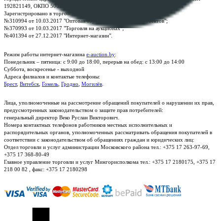
192821149, ОКПО 500111895000
Зарегистрировано в торговом реестре Республики Беларусь:
№310994 от 10.03.2017 "Оптовая торговля без торговых объектов";
№370993 от 10.03.2017 "Торговля на аукционах";
№401394 от 27.12.2017 "Интернет-магазин".
Режим работы интернет-магазина
e-auction.by
:
Понедельник – пятница: с 9:00 до 18:00, перерыв на обед: с 13:00 до 14:00
Суббота, воскресенье - выходной
Адреса филиалов и контактые телефоны:
Брест
,
Витебск
,
Гомель
,
Гродно
,
Могилёв
.
Лица, уполномоченные на рассмотрение обращений покупателей о нарушении их прав,
предусмотренных законодательством о защите прав потребителей:
генеральный директор Веко Руслан Викторович.
Номера контактных телефонов работников местных исполнительных и
распорядительных органов, уполномоченных рассматривать обращения покупателей в
соответствии с законодательством об обращениях граждан и юридических лиц:
Отдел торговли и услуг администрации Московского района тел.: +375 17 263-97-69,
+375 17 368-80-49
Главное управление торговли и услуг Мингорисполкома тел.: +375 17 2180175, +375 17
218 00 82 , факс: +375 17 2180298