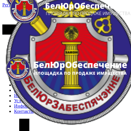
Регистрация
Вход
Главная
Арестованное имущество
Реестр несостоявшихся торгов
Реестр переоценок
Частное имущество
Государственное имущество
Интернет-магазин
Интернет-витрина
Услуги
Информация
Контакты