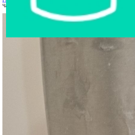
Главная страница
›
Интернет-магазин
›
Бытовая техника
›
Чайник электрический Braun №34