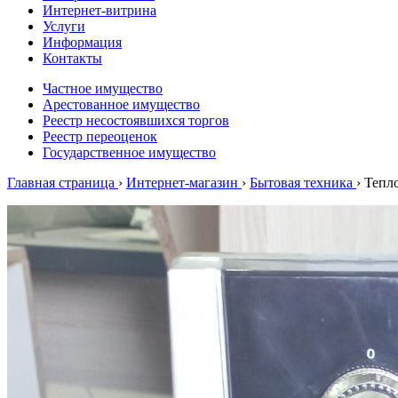
Интернет-витрина
Услуги
Информация
Контакты
Частное имущество
Арестованное имущество
Реестр несостоявшихся торгов
Реестр переоценок
Государственное имущество
Главная страница
›
Интернет-магазин
›
Бытовая техника
›
Тепл