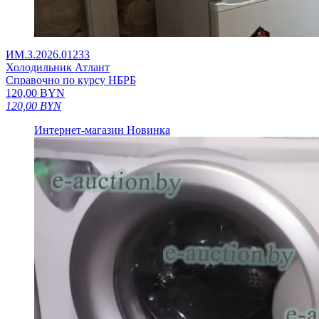
ИМ.3.2026.01233
Холодильник Атлант
Справочно по курсу НБРБ
120,00
BYN
120,00
BYN
Интернет-магазин
Новинка