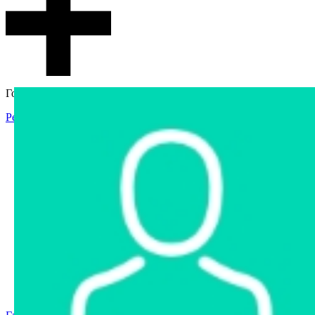
Гостевой доступ
Регистрация
Вход
Главная
Аукцион
Интернет-магазин
Интернет-витрина
Услуги
Информация
Контакты
Частное имущество
Арестованное имущество
Реестр несостоявшихся торгов
Реестр переоценок
Государственное имущество