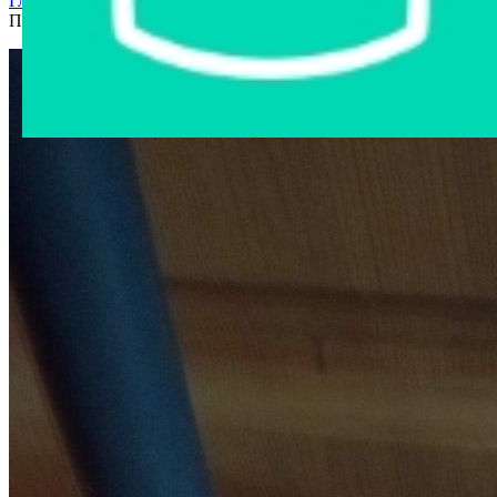
Главная страница
›
Интернет-магазин
›
Бытовая техника
›
Пылесос Samsung №2