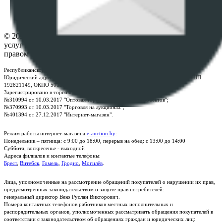
Настройки cookie-файлов
Контакты
© 2026 Республиканское унитарное предприятие по оказанию
услуг "БелЮрОбеспечение" - Все права защищены авторским
правом
Республиканское унитарное предприятие по оказанию услуг "БелЮрОбеспечение"
Юридический адрес: г. Минск, пр-т. Дзержинского, 1Б, e-mail:
kanc@rup.by
, УНП
192821149, ОКПО 500111895000
Зарегистрировано в торговом реестре Республики Беларусь:
№310994 от 10.03.2017 "Оптовая торговля без торговых объектов";
№370993 от 10.03.2017 "Торговля на аукционах";
№401394 от 27.12.2017 "Интернет-магазин".
Режим работы интернет-магазина
e-auction.by
:
Понедельник – пятница: с 9:00 до 18:00, перерыв на обед: с 13:00 до 14:00
Суббота, воскресенье - выходной
Адреса филиалов и контактые телефоны:
Брест
,
Витебск
,
Гомель
,
Гродно
,
Могилёв
.
Лица, уполномоченные на рассмотрение обращений покупателей о нарушении их прав,
предусмотренных законодательством о защите прав потребителей:
генеральный директор Веко Руслан Викторович.
Номера контактных телефонов работников местных исполнительных и
распорядительных органов, уполномоченных рассматривать обращения покупателей в
соответствии с законодательством об обращениях граждан и юридических лиц: