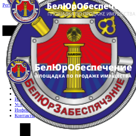
Регистрация
Вход
Главная
Арестованное имущество
Реестр несостоявшихся торгов
Реестр переоценок
Частное имущество
Государственное имущество
Интернет-магазин
Интернет-витрина
Услуги
Информация
Контакты