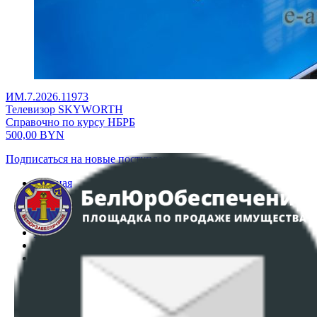
ИМ.7.2026.11973
Телевизор SKYWORTH
Справочно по курсу НБРБ
500,00
BYN
Подписаться на новые поступления
Главная
Аукционы
Интернет-магазин
Регламент организации и проведения торгов
Пользовательское соглашение
Политика в отношении обработки персональных
данных
ПОЛОЖЕНИЕ О ПОЛИТИКЕ ОБРАБОТКИ COOKIE-
ФАЙЛОВ