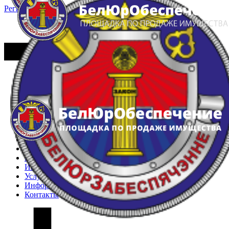
Регистрация
Вход
Главная
Арестованное имущество
Реестр несостоявшихся торгов
Реестр переоценок
Частное имущество
Государственное имущество
Интернет-магазин
Интернет-витрина
Услуги
Информация
Контакты