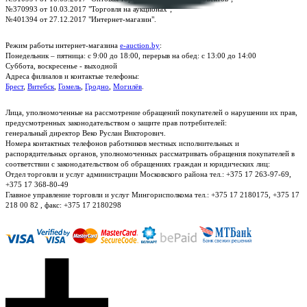
№370993 от 10.03.2017 "Торговля на аукционах";
№401394 от 27.12.2017 "Интернет-магазин".
Режим работы интернет-магазина
e-auction.by
:
Понедельник – пятница: с 9:00 до 18:00, перерыв на обед: с 13:00 до 14:00
Суббота, воскресенье - выходной
Адреса филиалов и контактые телефоны:
Брест
,
Витебск
,
Гомель
,
Гродно
,
Могилёв
.
Лица, уполномоченные на рассмотрение обращений покупателей о нарушении их прав,
предусмотренных законодательством о защите прав потребителей:
генеральный директор Веко Руслан Викторович.
Номера контактных телефонов работников местных исполнительных и
распорядительных органов, уполномоченных рассматривать обращения покупателей в
соответствии с законодательством об обращениях граждан и юридических лиц:
Отдел торговли и услуг администрации Московского района тел.: +375 17 263-97-69,
+375 17 368-80-49
Главное управление торговли и услуг Мингорисполкома тел.: +375 17 2180175, +375 17
218 00 82 , факс: +375 17 2180298