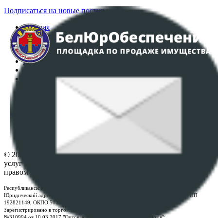
Подписаться на новые поступления
Главная
Аукционы
Интернет-магазин
Регламент организации и проведения торгов
Пользовательское соглашение
Политика в отношении обработки персональных
данных
ПОЛОЖЕНИЕ О ПОЛИТИКЕ ОБРАБОТКИ COOKIE-
ФАЙЛОВ
Настройки cookie-файлов
Контакты
© 2026 Республиканское унитарное предприятие по оказанию
услуг "БелЮрОбеспечение" - Все права защищены авторским
правом
Республиканское унитарное предприятие по оказанию услуг "БелЮрОбеспечение"
Юридический адрес: г. Минск, пр-т. Дзержинского, 1Б, e-mail:
kanc@rup.by
, УНП
192821149, ОКПО 500111895000
Зарегистрировано в торговом реестре Республики Беларусь:
№310994 от 10.03.2017 "Оптовая торговля без торговых объектов";