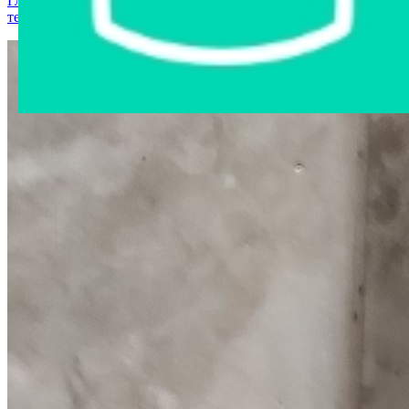
Главная страница
›
Интернет-магазин
›
Компьютерная
техника
›
Мышь компьютерная Logitech