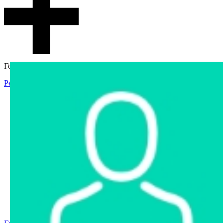
Гостевой доступ
Регистрация
Вход
Главная
Аукцион
Интернет-магазин
Интернет-витрина
Услуги
Информация
Контакты
Частное имущество
Арестованное имущество
Реестр несостоявшихся торгов
Реестр переоценок
Государственное имущество