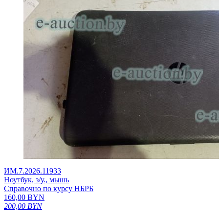
ИМ.7.2026.11933
Ноутбук, з/у., мышь
Справочно по курсу НБРБ
160,00
BYN
200,00
BYN