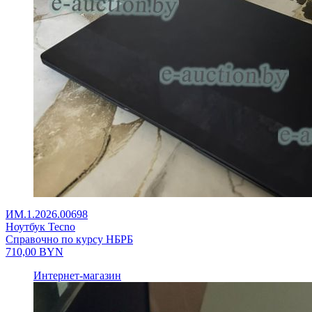
ИМ.1.2026.00698
Ноутбук Tecno
Справочно по курсу НБРБ
710,00
BYN
Интернет-магазин