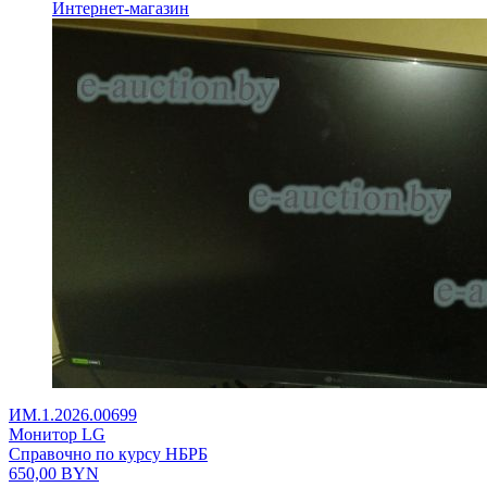
Интернет-магазин
ИМ.1.2026.00699
Монитор LG
Справочно по курсу НБРБ
650,00
BYN