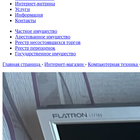
Интернет-витрина
Услуги
Информация
Контакты
Частное имущество
Арестованное имущество
Реестр несостоявшихся торгов
Реестр переоценок
Государственное имущество
Главная страница
›
Интернет-магазин
›
Компьютерная техника