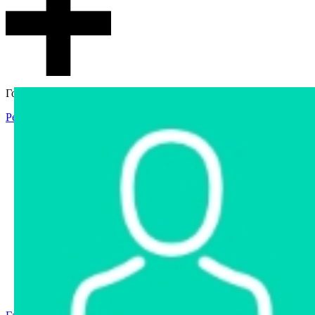
Гостевой доступ
Регистрация
Вход
Главная
Аукцион
Интернет-магазин
Интернет-витрина
Услуги
Информация
Контакты
Частное имущество
Арестованное имущество
Реестр несостоявшихся торгов
Реестр переоценок
Государственное имущество