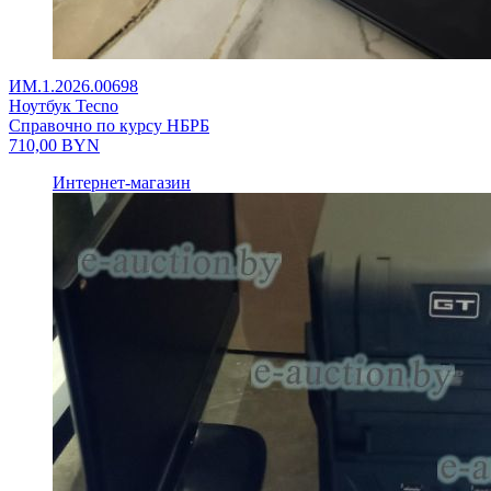
ИМ.1.2026.00698
Ноутбук Tecno
Справочно по курсу НБРБ
710,00
BYN
Интернет-магазин