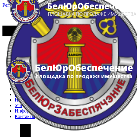
Регистрация
Вход
Главная
Арестованное имущество
Реестр несостоявшихся торгов
Реестр переоценок
Частное имущество
Государственное имущество
Интернет-магазин
Интернет-витрина
Услуги
Информация
Контакты