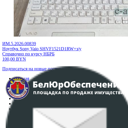
ИМ.5.2026.00839
Ноутбук Sony Vaio SHVF1521D1RW+з/у
Справочно по курсу НБРБ
100,00
BYN
Подписаться на новые поступления
Главная
Аукционы
Интернет-магазин
Регламент организации и проведения торгов
Пользовательское соглашение
Политика в отношении обработки персональных
данных
ПОЛОЖЕНИЕ О ПОЛИТИКЕ ОБРАБОТКИ COOKIE-
ФАЙЛОВ