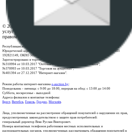
Настройки cookie-файлов
Контакты
© 2026 Республиканское унитарное предприятие по оказанию
услуг "БелЮрОбеспечение" - Все права защищены авторским
правом
Республиканское унитарное предприятие по оказанию услуг "БелЮрОбеспечение"
Юридический адрес: г. Минск, пр-т. Дзержинского, 1Б, e-mail:
kanc@rup.by
, УНП
192821149, ОКПО 500111895000
Зарегистрировано в торговом реестре Республики Беларусь:
№310994 от 10.03.2017 "Оптовая торговля без торговых объектов";
№370993 от 10.03.2017 "Торговля на аукционах";
№401394 от 27.12.2017 "Интернет-магазин".
Режим работы интернет-магазина
e-auction.by
:
Понедельник – пятница: с 9:00 до 18:00, перерыв на обед: с 13:00 до 14:00
Суббота, воскресенье - выходной
Адреса филиалов и контактые телефоны:
Брест
,
Витебск
,
Гомель
,
Гродно
,
Могилёв
.
Лица, уполномоченные на рассмотрение обращений покупателей о нарушении их прав,
предусмотренных законодательством о защите прав потребителей:
генеральный директор Веко Руслан Викторович.
Номера контактных телефонов работников местных исполнительных и
распорядительных органов, уполномоченных рассматривать обращения покупателей в