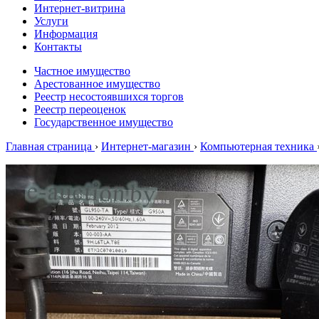
Интернет-витрина
Услуги
Информация
Контакты
Частное имущество
Арестованное имущество
Реестр несостоявшихся торгов
Реестр переоценок
Государственное имущество
Главная страница
›
Интернет-магазин
›
Компьютерная техника