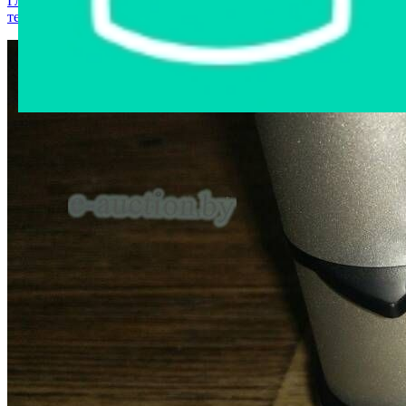
Главная страница
›
Интернет-магазин
›
Компьютерная
техника
›
Разветвитель USB HUB