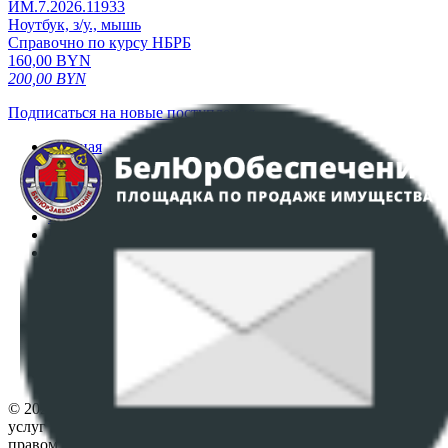
ИМ.7.2026.11933
Ноутбук, з/у., мышь
Справочно по курсу НБРБ
160,00
BYN
200,00
BYN
Подписаться на новые поступления
Главная
Аукционы
Интернет-магазин
Регламент организации и проведения торгов
Пользовательское соглашение
Политика в отношении обработки персональных
данных
ПОЛОЖЕНИЕ О ПОЛИТИКЕ ОБРАБОТКИ COOKIE-
ФАЙЛОВ
Настройки cookie-файлов
Контакты
© 2026 Республиканское унитарное предприятие по оказанию
услуг "БелЮрОбеспечение" - Все права защищены авторским
правом