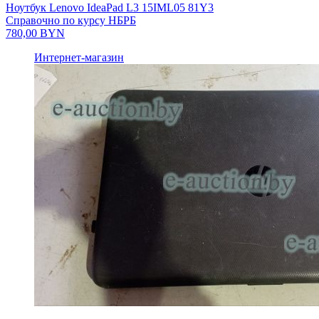
Ноутбук Lenovo IdeaPad L3 15IML05 81Y3
Справочно по курсу НБРБ
780,00
BYN
Интернет-магазин