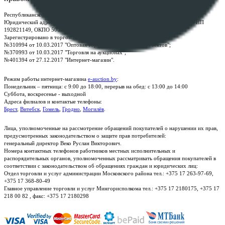
Республиканское унитарное предприятие по оказанию услуг "БелЮрОбеспечение"
Юридический адрес: г. Минск, пр-т. Дзержинского, 1Б, e-mail:
kanc@rup.by
, УНП
192821149, ОКПО 500111895000
Зарегистрировано в торговом реестре Республики Беларусь:
№310994 от 10.03.2017 "Оптовая торговля без торговых объектов";
№370993 от 10.03.2017 "Торговля на аукционах";
№401394 от 27.12.2017 "Интернет-магазин".
Режим работы интернет-магазина
e-auction.by
:
Понедельник – пятница: с 9:00 до 18:00, перерыв на обед: с 13:00 до 14:00
Суббота, воскресенье - выходной
Адреса филиалов и контактые телефоны:
Брест
,
Витебск
,
Гомель
,
Гродно
,
Могилёв
.
Лица, уполномоченные на рассмотрение обращений покупателей о нарушении их прав,
предусмотренных законодательством о защите прав потребителей:
генеральный директор Веко Руслан Викторович.
Номера контактных телефонов работников местных исполнительных и
распорядительных органов, уполномоченных рассматривать обращения покупателей в
соответствии с законодательством об обращениях граждан и юридических лиц:
Отдел торговли и услуг администрации Московского района тел.: +375 17 263-97-69,
+375 17 368-80-49
Главное управление торговли и услуг Мингорисполкома тел.: +375 17 2180175, +375 17
218 00 82 , факс: +375 17 2180298