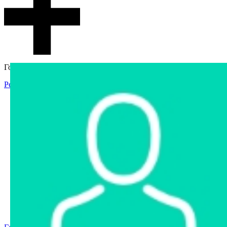
Гостевой доступ
Регистрация
Вход
Главная
Аукцион
Интернет-магазин
Интернет-витрина
Услуги
Информация
Контакты
Частное имущество
Арестованное имущество
Реестр несостоявшихся торгов
Реестр переоценок
Государственное имущество