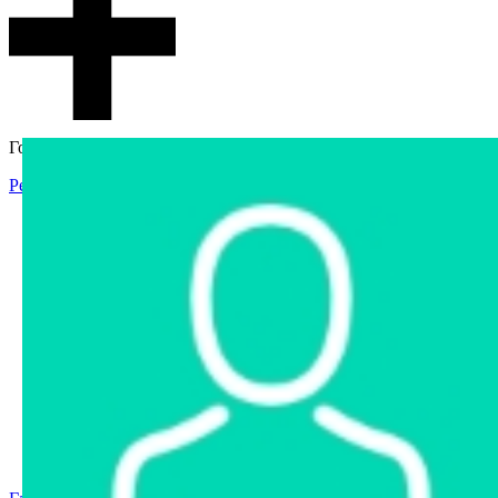
Гостевой доступ
Регистрация
Вход
Главная
Аукцион
Интернет-магазин
Интернет-витрина
Услуги
Информация
Контакты
Частное имущество
Арестованное имущество
Реестр несостоявшихся торгов
Реестр переоценок
Государственное имущество