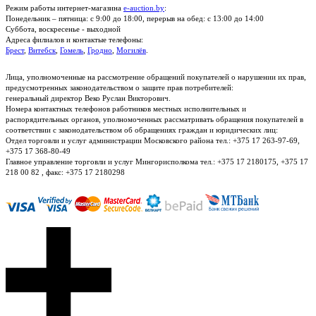
Режим работы интернет-магазина
e-auction.by
:
Понедельник – пятница: с 9:00 до 18:00, перерыв на обед: с 13:00 до 14:00
Суббота, воскресенье - выходной
Адреса филиалов и контактые телефоны:
Брест
,
Витебск
,
Гомель
,
Гродно
,
Могилёв
.
Лица, уполномоченные на рассмотрение обращений покупателей о нарушении их прав,
предусмотренных законодательством о защите прав потребителей:
генеральный директор Веко Руслан Викторович.
Номера контактных телефонов работников местных исполнительных и
распорядительных органов, уполномоченных рассматривать обращения покупателей в
соответствии с законодательством об обращениях граждан и юридических лиц:
Отдел торговли и услуг администрации Московского района тел.: +375 17 263-97-69,
+375 17 368-80-49
Главное управление торговли и услуг Мингорисполкома тел.: +375 17 2180175, +375 17
218 00 82 , факс: +375 17 2180298