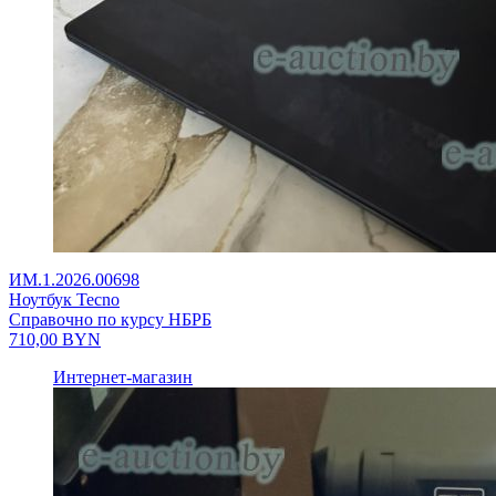
ИМ.1.2026.00698
Ноутбук Tecno
Справочно по курсу НБРБ
710,00
BYN
Интернет-магазин