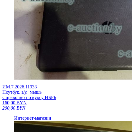
ИМ.7.2026.11933
Ноутбук, з/у., мышь
Справочно по курсу НБРБ
160,00
BYN
200,00
BYN
Интернет-магазин