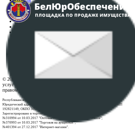
Главная
Аукционы
Интернет-магазин
Регламент организации и проведения торгов
Пользовательское соглашение
Политика в отношении обработки персональных
данных
ПОЛОЖЕНИЕ О ПОЛИТИКЕ ОБРАБОТКИ COOKIE-
ФАЙЛОВ
Настройки cookie-файлов
Контакты
© 2026 Республиканское унитарное предприятие по оказанию
услуг "БелЮрОбеспечение" - Все права защищены авторским
правом
Республиканское унитарное предприятие по оказанию услуг "БелЮрОбеспечение"
Юридический адрес: г. Минск, пр-т. Дзержинского, 1Б, e-mail:
kanc@rup.by
, УНП
192821149, ОКПО 500111895000
Зарегистрировано в торговом реестре Республики Беларусь:
№310994 от 10.03.2017 "Оптовая торговля без торговых объектов";
№370993 от 10.03.2017 "Торговля на аукционах";
№401394 от 27.12.2017 "Интернет-магазин".