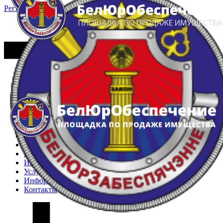
Регистрация
Вход
Главная
Арестованное имущество
Реестр несостоявшихся торгов
Реестр переоценок
Частное имущество
Государственное имущество
Интернет-магазин
Интернет-витрина
Услуги
Информация
Контакты