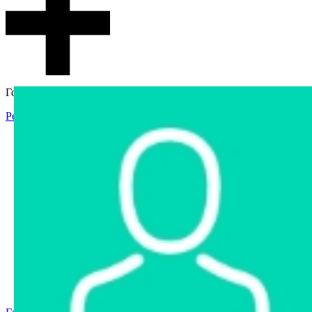
Гостевой доступ
Регистрация
Вход
Главная
Аукцион
Интернет-магазин
Интернет-витрина
Услуги
Информация
Контакты
Частное имущество
Арестованное имущество
Реестр несостоявшихся торгов
Реестр переоценок
Государственное имущество