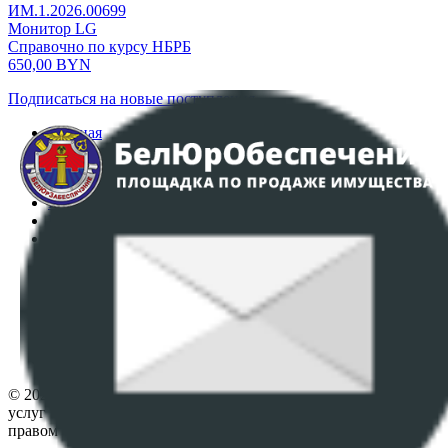
ИМ.1.2026.00699
Монитор LG
Справочно по курсу НБРБ
650,00
BYN
Подписаться на новые поступления
Главная
Аукционы
Интернет-магазин
Регламент организации и проведения торгов
Пользовательское соглашение
Политика в отношении обработки персональных
данных
ПОЛОЖЕНИЕ О ПОЛИТИКЕ ОБРАБОТКИ COOKIE-
ФАЙЛОВ
Настройки cookie-файлов
Контакты
© 2026 Республиканское унитарное предприятие по оказанию
услуг "БелЮрОбеспечение" - Все права защищены авторским
правом