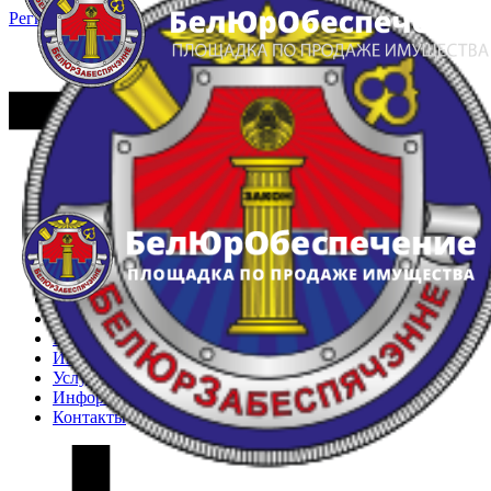
Регистрация
Вход
Главная
Арестованное имущество
Реестр несостоявшихся торгов
Реестр переоценок
Частное имущество
Государственное имущество
Интернет-магазин
Интернет-витрина
Услуги
Информация
Контакты