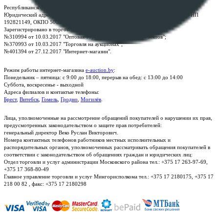
Республиканское унитарное предприятие по оказанию услуг "БелЮрОбеспечение"
Юридический адрес: г. Минск, пр-т. Дзержинского, 1Б, e-mail:
kanc@rup.by
, УНП
192821149, ОКПО 500111895000
Зарегистрировано в торговом реестре Республики Беларусь:
№310994 от 10.03.2017 "Оптовая торговля без торговых объектов";
№370993 от 10.03.2017 "Торговля на аукционах";
№401394 от 27.12.2017 "Интернет-магазин".
Режим работы интернет-магазина
e-auction.by
:
Понедельник – пятница: с 9:00 до 18:00, перерыв на обед: с 13:00 до 14:00
Суббота, воскресенье - выходной
Адреса филиалов и контактые телефоны:
Брест
,
Витебск
,
Гомель
,
Гродно
,
Могилёв
.
Лица, уполномоченные на рассмотрение обращений покупателей о нарушении их прав,
предусмотренных законодательством о защите прав потребителей:
генеральный директор Веко Руслан Викторович.
Номера контактных телефонов работников местных исполнительных и
распорядительных органов, уполномоченных рассматривать обращения покупателей в
соответствии с законодательством об обращениях граждан и юридических лиц:
Отдел торговли и услуг администрации Московского района тел.: +375 17 263-97-69,
+375 17 368-80-49
Главное управление торговли и услуг Мингорисполкома тел.: +375 17 2180175, +375 17
218 00 82 , факс: +375 17 2180298