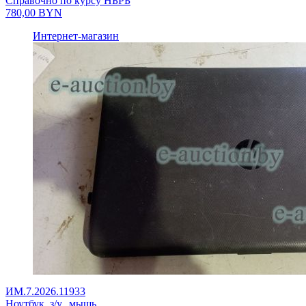
Справочно по курсу НБРБ
780,00
BYN
Интернет-магазин
ИМ.7.2026.11933
Ноутбук, з/у., мышь