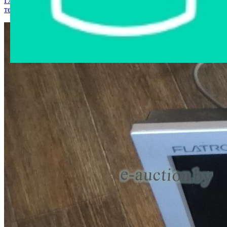
Главная страница
›
Интернет-магазин
›
Компьютерная
техника
›
Монитор LG Flatron 17'