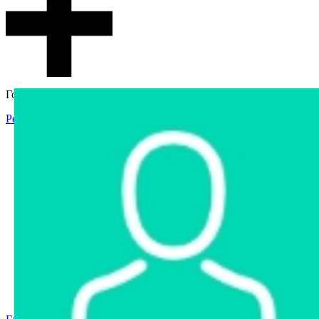
Гостевой доступ
Регистрация
Вход
Главная
Аукцион
Интернет-магазин
Интернет-витрина
Услуги
Информация
Контакты
Частное имущество
Арестованное имущество
Реестр несостоявшихся торгов
Реестр переоценок
Государственное имущество