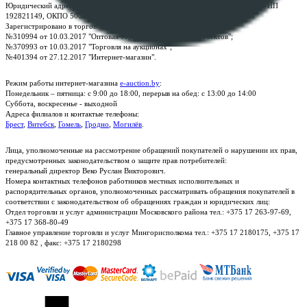
Юридический адрес: г. Минск, пр-т. Дзержинского, 1Б, e-mail:
kanc@rup.by
, УНП
192821149, ОКПО 500111895000
Зарегистрировано в торговом реестре Республики Беларусь:
№310994 от 10.03.2017 "Оптовая торговля без торговых объектов";
№370993 от 10.03.2017 "Торговля на аукционах";
№401394 от 27.12.2017 "Интернет-магазин".
Режим работы интернет-магазина
e-auction.by
:
Понедельник – пятница: с 9:00 до 18:00, перерыв на обед: с 13:00 до 14:00
Суббота, воскресенье - выходной
Адреса филиалов и контактые телефоны:
Брест
,
Витебск
,
Гомель
,
Гродно
,
Могилёв
.
Лица, уполномоченные на рассмотрение обращений покупателей о нарушении их прав,
предусмотренных законодательством о защите прав потребителей:
генеральный директор Веко Руслан Викторович.
Номера контактных телефонов работников местных исполнительных и
распорядительных органов, уполномоченных рассматривать обращения покупателей в
соответствии с законодательством об обращениях граждан и юридических лиц:
Отдел торговли и услуг администрации Московского района тел.: +375 17 263-97-69,
+375 17 368-80-49
Главное управление торговли и услуг Мингорисполкома тел.: +375 17 2180175, +375 17
218 00 82 , факс: +375 17 2180298