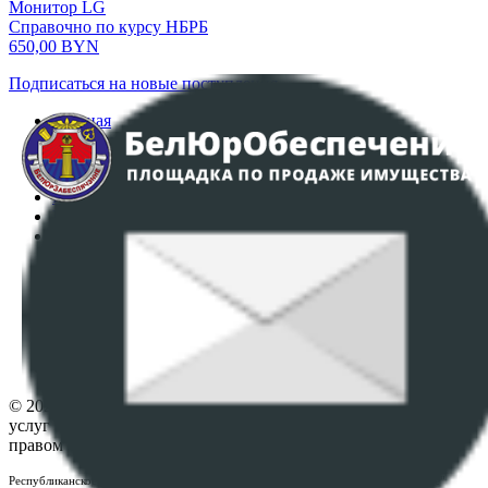
Монитор LG
Справочно по курсу НБРБ
650,00
BYN
Подписаться на новые поступления
Главная
Аукционы
Интернет-магазин
Регламент организации и проведения торгов
Пользовательское соглашение
Политика в отношении обработки персональных
данных
ПОЛОЖЕНИЕ О ПОЛИТИКЕ ОБРАБОТКИ COOKIE-
ФАЙЛОВ
Настройки cookie-файлов
Контакты
© 2026 Республиканское унитарное предприятие по оказанию
услуг "БелЮрОбеспечение" - Все права защищены авторским
правом
Республиканское унитарное предприятие по оказанию услуг "БелЮрОбеспечение"