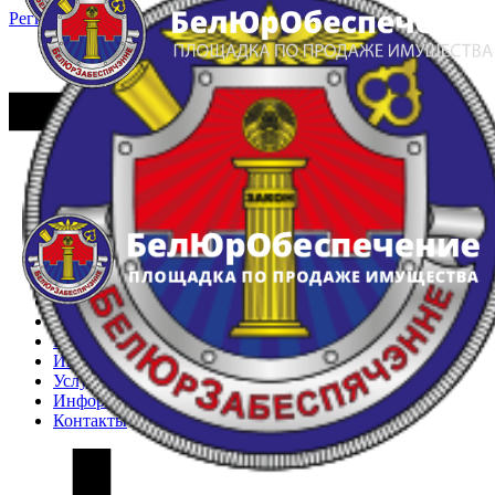
Регистрация
Вход
Главная
Арестованное имущество
Реестр несостоявшихся торгов
Реестр переоценок
Частное имущество
Государственное имущество
Интернет-магазин
Интернет-витрина
Услуги
Информация
Контакты