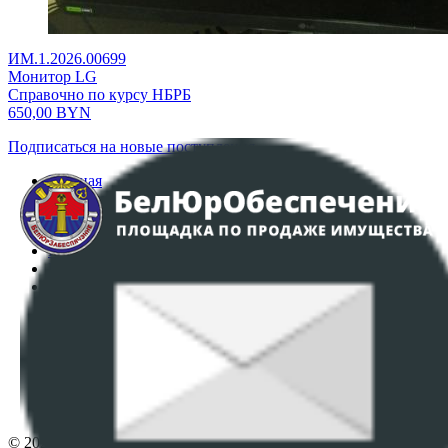
ИМ.1.2026.00699
Монитор LG
Справочно по курсу НБРБ
650,00
BYN
Подписаться на новые поступления
Главная
Аукционы
Интернет-магазин
Регламент организации и проведения торгов
Пользовательское соглашение
Политика в отношении обработки персональных
данных
ПОЛОЖЕНИЕ О ПОЛИТИКЕ ОБРАБОТКИ COOKIE-
ФАЙЛОВ
Настройки cookie-файлов
Контакты
© 2026 Республиканское унитарное предприятие по оказанию