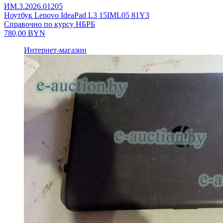
ИМ.3.2026.01205
Ноутбук Lenovo IdeaPad L3 15IML05 81Y3
Справочно по курсу НБРБ
780,00
BYN
Интернет-магазин