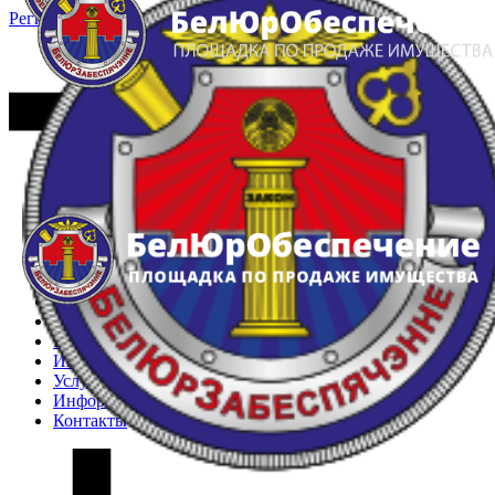
Регистрация
Вход
Главная
Арестованное имущество
Реестр несостоявшихся торгов
Реестр переоценок
Частное имущество
Государственное имущество
Интернет-магазин
Интернет-витрина
Услуги
Информация
Контакты