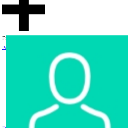
Гостевой доступ
Регистрация
Вход
Главная
Аукцион
Интернет-магазин
Интернет-витрина
Услуги
Информация
Контакты
Частное имущество
Арестованное имущество
Реестр несостоявшихся торгов
Реестр переоценок
Государственное имущество