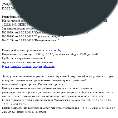
услуг "БелЮрОбеспечение" - Все права защищены авторским
правом
Республиканское унитарное предприятие по оказанию услуг "БелЮрОбеспечение"
Юридический адрес: г. Минск, пр-т. Дзержинского, 1Б, e-mail:
kanc@rup.by
, УНП
192821149, ОКПО 500111895000
Зарегистрировано в торговом реестре Республики Беларусь:
№310994 от 10.03.2017 "Оптовая торговля без торговых объектов";
№370993 от 10.03.2017 "Торговля на аукционах";
№401394 от 27.12.2017 "Интернет-магазин".
Режим работы интернет-магазина
e-auction.by
:
Понедельник – пятница: с 9:00 до 18:00, перерыв на обед: с 13:00 до 14:00
Суббота, воскресенье - выходной
Адреса филиалов и контактые телефоны:
Брест
,
Витебск
,
Гомель
,
Гродно
,
Могилёв
.
Лица, уполномоченные на рассмотрение обращений покупателей о нарушении их прав,
предусмотренных законодательством о защите прав потребителей:
генеральный директор Веко Руслан Викторович.
Номера контактных телефонов работников местных исполнительных и
распорядительных органов, уполномоченных рассматривать обращения покупателей в
соответствии с законодательством об обращениях граждан и юридических лиц:
Отдел торговли и услуг администрации Московского района тел.: +375 17 263-97-69,
+375 17 368-80-49
Главное управление торговли и услуг Мингорисполкома тел.: +375 17 2180175, +375 17
218 00 82 , факс: +375 17 2180298