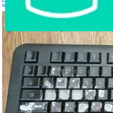
Главная страница
›
Интернет-магазин
›
Компьютерная
техника
›
Клавиатура Gembird