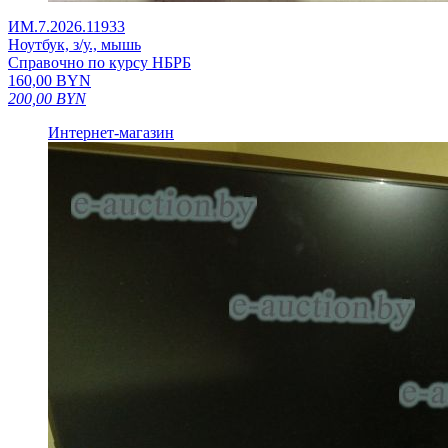
ИМ.7.2026.11933
Ноутбук, з/у., мышь
Справочно по курсу НБРБ
160,00
BYN
200,00
BYN
Интернет-магазин