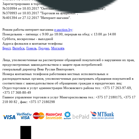
Зарегистрировано в торговом реестре Республики Беларусь:
№310994 от 10.03.2017 "Оптовая торговля без торговых объектов";
№370993 от 10.03.2017 "Торговля на аукционах";
№401394 от 27.12.2017 "Интернет-магазин".
Режим работы интернет-магазина
e-auction.by
:
Понедельник – пятница: с 9:00 до 18:00, перерыв на обед: с 13:00 до 14:00
Суббота, воскресенье - выходной
Адреса филиалов и контактые телефоны:
Брест
,
Витебск
,
Гомель
,
Гродно
,
Могилёв
.
Лица, уполномоченные на рассмотрение обращений покупателей о нарушении их прав,
предусмотренных законодательством о защите прав потребителей:
генеральный директор Веко Руслан Викторович.
Номера контактных телефонов работников местных исполнительных и
распорядительных органов, уполномоченных рассматривать обращения покупателей в
соответствии с законодательством об обращениях граждан и юридических лиц:
Отдел торговли и услуг администрации Московского района тел.: +375 17 263-97-69,
+375 17 368-80-49
Главное управление торговли и услуг Мингорисполкома тел.: +375 17 2180175, +375 17
218 00 82 , факс: +375 17 2180298