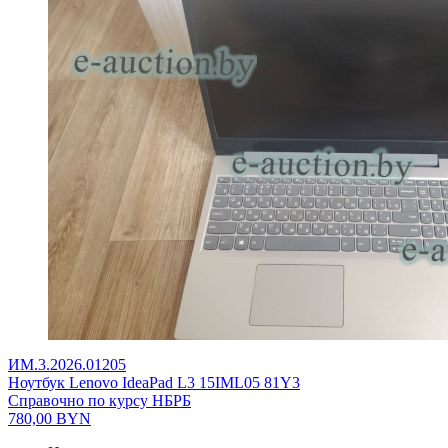
ИМ.3.2026.01205
Ноутбук Lenovo IdeaPad L3 15IML05 81Y3
Справочно по курсу НБРБ
780,00
BYN