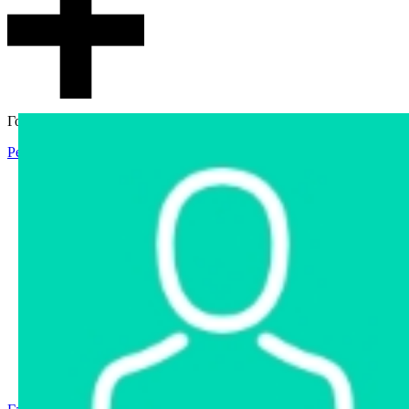
Гостевой доступ
Регистрация
Вход
Главная
Аукцион
Интернет-магазин
Интернет-витрина
Услуги
Информация
Контакты
Частное имущество
Арестованное имущество
Реестр несостоявшихся торгов
Реестр переоценок
Государственное имущество