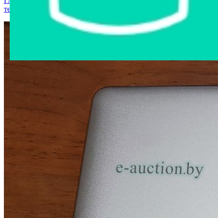
Главная страница
›
Интернет-магазин
›
Компьютерная
техника
›
Планшет Lenovo