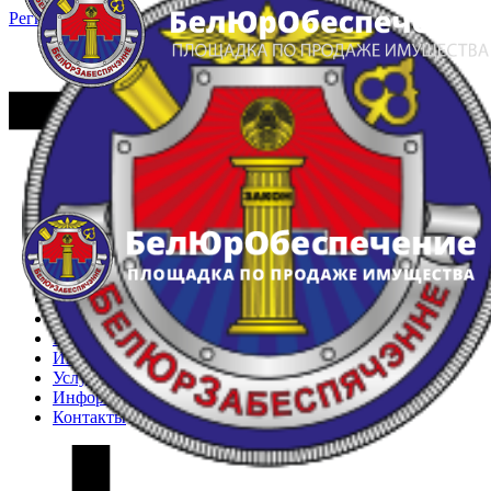
Регистрация
Вход
Главная
Арестованное имущество
Реестр несостоявшихся торгов
Реестр переоценок
Частное имущество
Государственное имущество
Интернет-магазин
Интернет-витрина
Услуги
Информация
Контакты