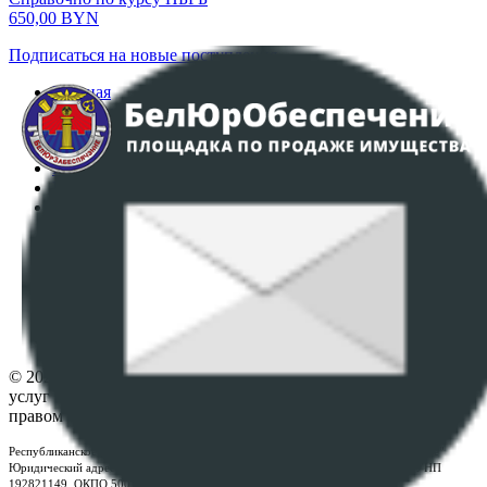
650,00
BYN
Подписаться на новые поступления
Главная
Аукционы
Интернет-магазин
Регламент организации и проведения торгов
Пользовательское соглашение
Политика в отношении обработки персональных
данных
ПОЛОЖЕНИЕ О ПОЛИТИКЕ ОБРАБОТКИ COOKIE-
ФАЙЛОВ
Настройки cookie-файлов
Контакты
© 2026 Республиканское унитарное предприятие по оказанию
услуг "БелЮрОбеспечение" - Все права защищены авторским
правом
Республиканское унитарное предприятие по оказанию услуг "БелЮрОбеспечение"
Юридический адрес: г. Минск, пр-т. Дзержинского, 1Б, e-mail:
kanc@rup.by
, УНП
192821149, ОКПО 500111895000