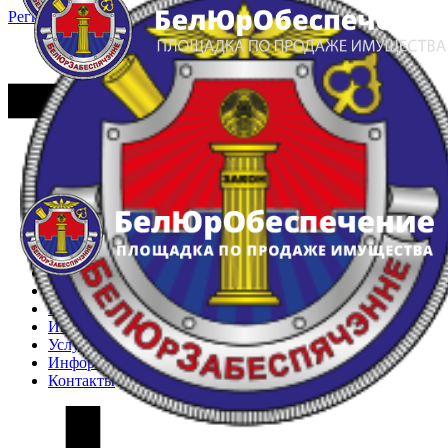
Регистрация
Вход
Главная
Арестованное имущество
Реестр несостоявшихся торгов
Реестр переоценок
Частное имущество
Государственное имущество
Интернет-магазин
Интернет-витрина
Услуги
Информация
Контакты