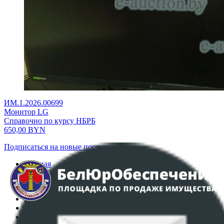
ИМ.1.2026.00699
Монитор LG
Справочно по курсу НБРБ
650,00
BYN
Подписаться на новые поступления
Главная
Аукционы
Интернет-магазин
Регламент организации и проведения торгов
Пользовательское соглашение
Политика в отношении обработки персональных