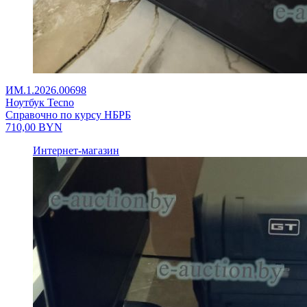
ИМ.1.2026.00698
Ноутбук Tecno
Справочно по курсу НБРБ
710,00
BYN
Интернет-магазин