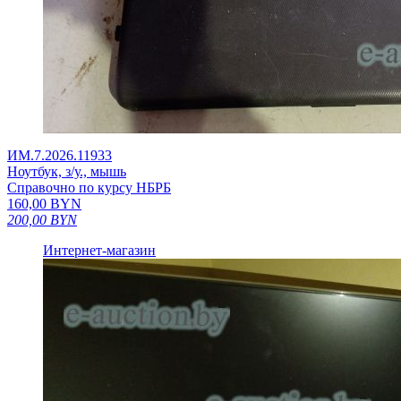
ИМ.7.2026.11933
Ноутбук, з/у., мышь
Справочно по курсу НБРБ
160,00
BYN
200,00
BYN
Интернет-магазин