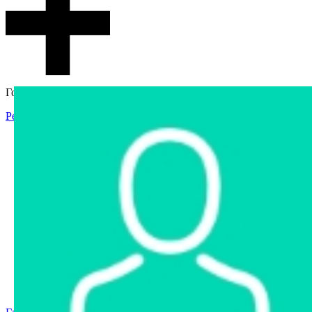
Гостевой доступ
Регистрация
Вход
Главная
Аукцион
Интернет-магазин
Интернет-витрина
Услуги
Информация
Контакты
Частное имущество
Арестованное имущество
Реестр несостоявшихся торгов
Реестр переоценок
Государственное имущество