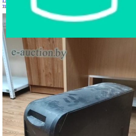
Главная страница
›
Интернет-магазин
›
Компьютерная
техника
›
Системный блок CODEGEN