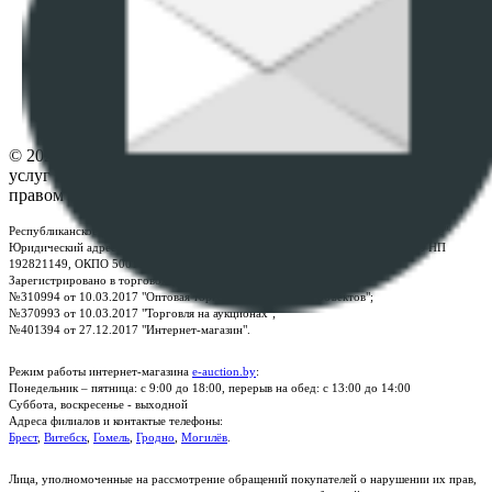
данных
ПОЛОЖЕНИЕ О ПОЛИТИКЕ ОБРАБОТКИ COOKIE-
ФАЙЛОВ
Настройки cookie-файлов
Контакты
© 2026 Республиканское унитарное предприятие по оказанию
услуг "БелЮрОбеспечение" - Все права защищены авторским
правом
Республиканское унитарное предприятие по оказанию услуг "БелЮрОбеспечение"
Юридический адрес: г. Минск, пр-т. Дзержинского, 1Б, e-mail:
kanc@rup.by
, УНП
192821149, ОКПО 500111895000
Зарегистрировано в торговом реестре Республики Беларусь:
№310994 от 10.03.2017 "Оптовая торговля без торговых объектов";
№370993 от 10.03.2017 "Торговля на аукционах";
№401394 от 27.12.2017 "Интернет-магазин".
Режим работы интернет-магазина
e-auction.by
:
Понедельник – пятница: с 9:00 до 18:00, перерыв на обед: с 13:00 до 14:00
Суббота, воскресенье - выходной
Адреса филиалов и контактые телефоны:
Брест
,
Витебск
,
Гомель
,
Гродно
,
Могилёв
.
Лица, уполномоченные на рассмотрение обращений покупателей о нарушении их прав,