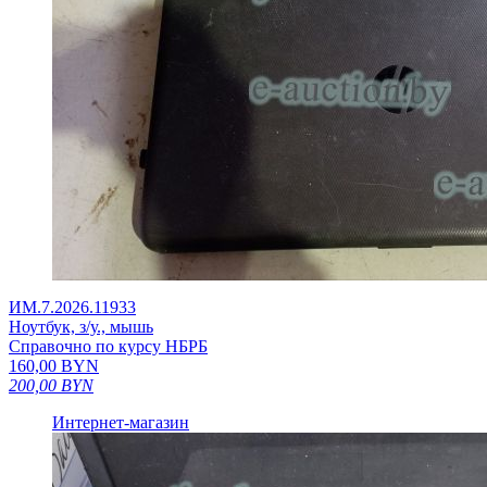
ИМ.7.2026.11933
Ноутбук, з/у., мышь
Справочно по курсу НБРБ
160,00
BYN
200,00
BYN
Интернет-магазин