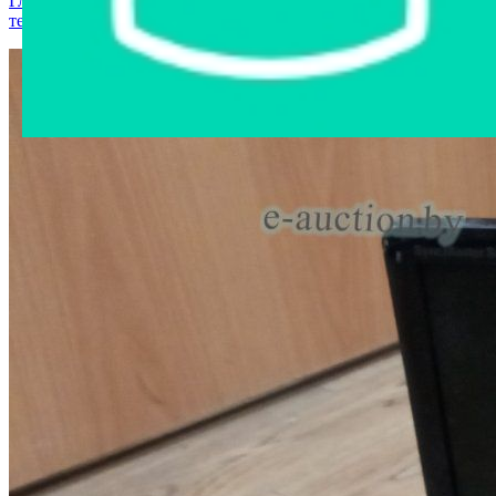
Главная страница
›
Интернет-магазин
›
Компьютерная
техника
›
Монитор Samsung