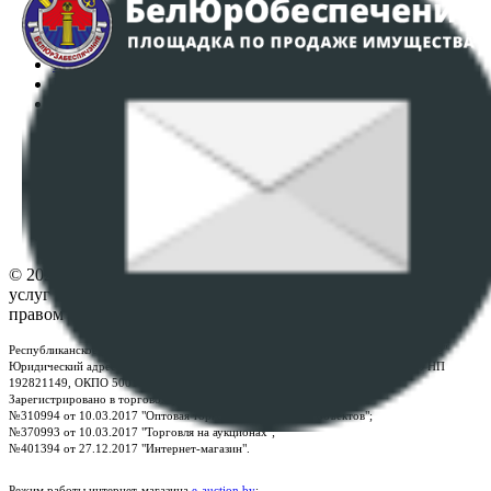
Аукционы
Интернет-магазин
Регламент организации и проведения торгов
Пользовательское соглашение
Политика в отношении обработки персональных
данных
ПОЛОЖЕНИЕ О ПОЛИТИКЕ ОБРАБОТКИ COOKIE-
ФАЙЛОВ
Настройки cookie-файлов
Контакты
© 2026 Республиканское унитарное предприятие по оказанию
услуг "БелЮрОбеспечение" - Все права защищены авторским
правом
Республиканское унитарное предприятие по оказанию услуг "БелЮрОбеспечение"
Юридический адрес: г. Минск, пр-т. Дзержинского, 1Б, e-mail:
kanc@rup.by
, УНП
192821149, ОКПО 500111895000
Зарегистрировано в торговом реестре Республики Беларусь:
№310994 от 10.03.2017 "Оптовая торговля без торговых объектов";
№370993 от 10.03.2017 "Торговля на аукционах";
№401394 от 27.12.2017 "Интернет-магазин".
Режим работы интернет-магазина
e-auction.by
: