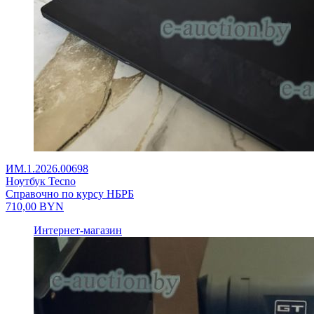
ИМ.1.2026.00698
Ноутбук Tecno
Справочно по курсу НБРБ
710,00
BYN
Интернет-магазин