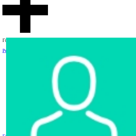
Гостевой доступ
Регистрация
Вход
Главная
Аукцион
Интернет-магазин
Интернет-витрина
Услуги
Информация
Контакты
Частное имущество
Арестованное имущество
Реестр несостоявшихся торгов
Реестр переоценок
Государственное имущество