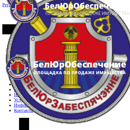
Регистрация
Вход
Главная
Арестованное имущество
Реестр несостоявшихся торгов
Реестр переоценок
Частное имущество
Государственное имущество
Интернет-магазин
Интернет-витрина
Услуги
Информация
Контакты