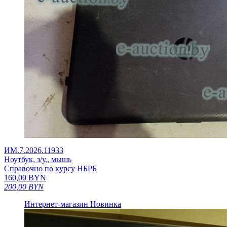
ИМ.7.2026.11933
Ноутбук, з/у., мышь
Справочно по курсу НБРБ
160,00
BYN
200,00
BYN
Интернет-магазин
Новинка