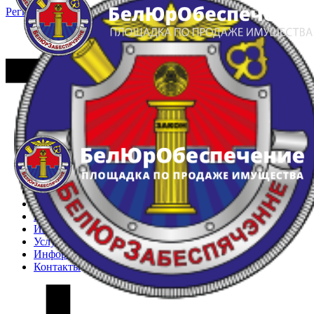
Регистрация
Вход
Главная
Арестованное имущество
Реестр несостоявшихся торгов
Реестр переоценок
Частное имущество
Государственное имущество
Интернет-магазин
Интернет-витрина
Услуги
Информация
Контакты