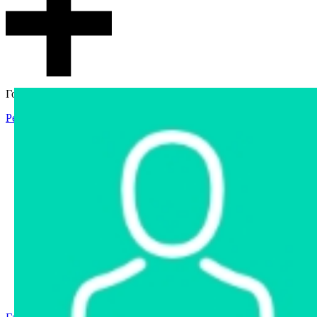
Гостевой доступ
Регистрация
Вход
Главная
Аукцион
Интернет-магазин
Интернет-витрина
Услуги
Информация
Контакты
Частное имущество
Арестованное имущество
Реестр несостоявшихся торгов
Реестр переоценок
Государственное имущество