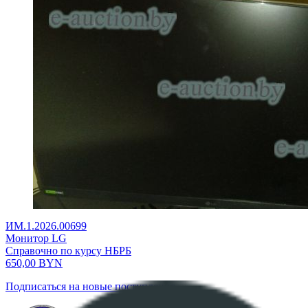
ИМ.1.2026.00699
Монитор LG
Справочно по курсу НБРБ
650,00
BYN
Подписаться на новые поступления