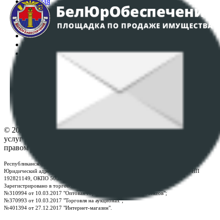
Главная
Аукционы
Интернет-магазин
Регламент организации и проведения торгов
Пользовательское соглашение
Политика в отношении обработки персональных
данных
ПОЛОЖЕНИЕ О ПОЛИТИКЕ ОБРАБОТКИ COOKIE-
ФАЙЛОВ
Настройки cookie-файлов
Контакты
© 2026 Республиканское унитарное предприятие по оказанию
услуг "БелЮрОбеспечение" - Все права защищены авторским
правом
Республиканское унитарное предприятие по оказанию услуг "БелЮрОбеспечение"
Юридический адрес: г. Минск, пр-т. Дзержинского, 1Б, e-mail:
kanc@rup.by
, УНП
192821149, ОКПО 500111895000
Зарегистрировано в торговом реестре Республики Беларусь:
№310994 от 10.03.2017 "Оптовая торговля без торговых объектов";
№370993 от 10.03.2017 "Торговля на аукционах";
№401394 от 27.12.2017 "Интернет-магазин".