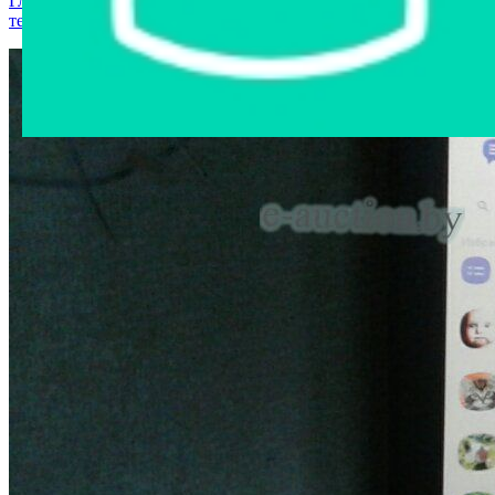
Главная страница
›
Интернет-магазин
›
Компьютерная
техника
›
Монитор Dell