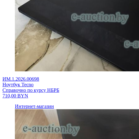
ИМ.1.2026.00698
Ноутбук Tecno
Справочно по курсу НБРБ
710,00
BYN
Интернет-магазин