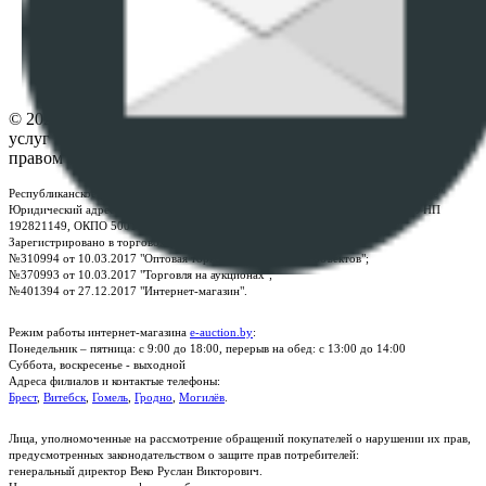
ФАЙЛОВ
Настройки cookie-файлов
Контакты
© 2026 Республиканское унитарное предприятие по оказанию
услуг "БелЮрОбеспечение" - Все права защищены авторским
правом
Республиканское унитарное предприятие по оказанию услуг "БелЮрОбеспечение"
Юридический адрес: г. Минск, пр-т. Дзержинского, 1Б, e-mail:
kanc@rup.by
, УНП
192821149, ОКПО 500111895000
Зарегистрировано в торговом реестре Республики Беларусь:
№310994 от 10.03.2017 "Оптовая торговля без торговых объектов";
№370993 от 10.03.2017 "Торговля на аукционах";
№401394 от 27.12.2017 "Интернет-магазин".
Режим работы интернет-магазина
e-auction.by
:
Понедельник – пятница: с 9:00 до 18:00, перерыв на обед: с 13:00 до 14:00
Суббота, воскресенье - выходной
Адреса филиалов и контактые телефоны:
Брест
,
Витебск
,
Гомель
,
Гродно
,
Могилёв
.
Лица, уполномоченные на рассмотрение обращений покупателей о нарушении их прав,
предусмотренных законодательством о защите прав потребителей:
генеральный директор Веко Руслан Викторович.