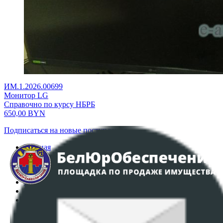
ИМ.1.2026.00699
Монитор LG
Справочно по курсу НБРБ
650,00
BYN
Подписаться на новые поступления
Главная
Аукционы
Интернет-магазин
Регламент организации и проведения торгов
Пользовательское соглашение
Политика в отношении обработки персональных
данных
ПОЛОЖЕНИЕ О ПОЛИТИКЕ ОБРАБОТКИ COOKIE-