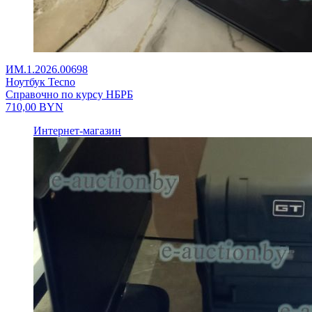
ИМ.1.2026.00698
Ноутбук Tecno
Справочно по курсу НБРБ
710,00
BYN
Интернет-магазин