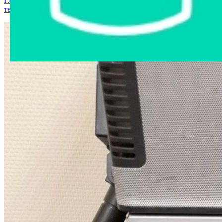
Главная страница
›
Интернет-магазин
›
Компьютерная
техника
›
Системный блок в ассортименте №29