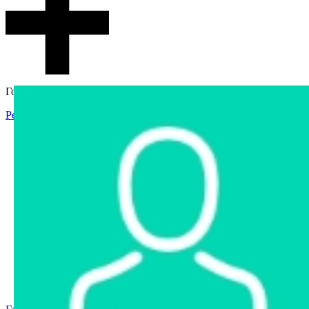
Гостевой доступ
Регистрация
Вход
Главная
Аукцион
Интернет-магазин
Интернет-витрина
Услуги
Информация
Контакты
Частное имущество
Арестованное имущество
Реестр несостоявшихся торгов
Реестр переоценок
Государственное имущество