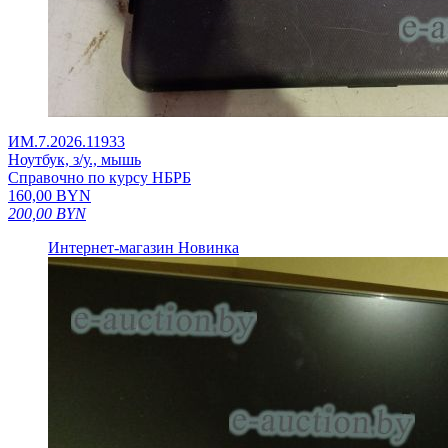
ИМ.7.2026.11933
Ноутбук, з/у., мышь
Справочно по курсу НБРБ
160,00
BYN
200,00
BYN
Интернет-магазин
Новинка