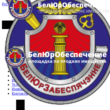
Регистрация
Вход
Главная
Арестованное имущество
Реестр несостоявшихся торгов
Реестр переоценок
Частное имущество
Государственное имущество
Интернет-магазин
Интернет-витрина
Услуги
Информация
Контакты