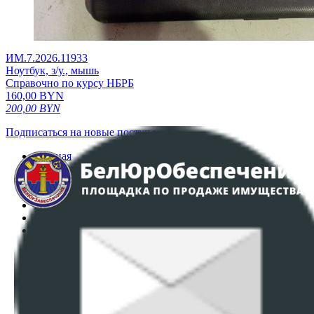
ИМ.7.2026.11933
Ноутбук, з/у., мышь
Справочно по курсу НБРБ
160,00
BYN
200,00
BYN
Подписаться на новые поступления
Главная
Аукционы
Интернет-магазин
Регламент организации и проведения торгов
Пользовательское соглашение
Политика в отношении обработки персональных
данных
ПОЛОЖЕНИЕ О ПОЛИТИКЕ ОБРАБОТКИ COOKIE-
ФАЙЛОВ
Настройки cookie-файлов