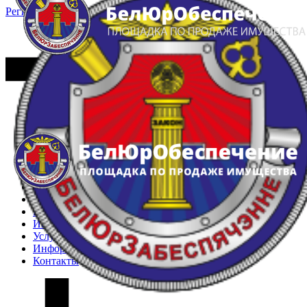
Регистрация
Вход
Главная
Арестованное имущество
Реестр несостоявшихся торгов
Реестр переоценок
Частное имущество
Государственное имущество
Интернет-магазин
Интернет-витрина
Услуги
Информация
Контакты