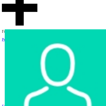
Гостевой доступ
Регистрация
Вход
Главная
Аукцион
Интернет-магазин
Интернет-витрина
Услуги
Информация
Контакты
Частное имущество
Арестованное имущество
Реестр несостоявшихся торгов
Реестр переоценок
Государственное имущество