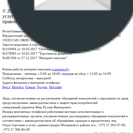
Контакты
© 2026 Республиканское унитарное предприятие по оказанию
услуг "БелЮрОбеспечение" - Все права защищены авторским
правом
Республиканское унитарное предприятие по оказанию услуг "БелЮрОбеспечение"
Юридический адрес: г. Минск, пр-т. Дзержинского, 1Б, e-mail:
kanc@rup.by
, УНП
192821149, ОКПО 500111895000
Зарегистрировано в торговом реестре Республики Беларусь:
№310994 от 10.03.2017 "Оптовая торговля без торговых объектов";
№370993 от 10.03.2017 "Торговля на аукционах";
№401394 от 27.12.2017 "Интернет-магазин".
Режим работы интернет-магазина
e-auction.by
:
Понедельник – пятница: с 9:00 до 18:00, перерыв на обед: с 13:00 до 14:00
Суббота, воскресенье - выходной
Адреса филиалов и контактые телефоны:
Брест
,
Витебск
,
Гомель
,
Гродно
,
Могилёв
.
Лица, уполномоченные на рассмотрение обращений покупателей о нарушении их прав,
предусмотренных законодательством о защите прав потребителей:
генеральный директор Веко Руслан Викторович.
Номера контактных телефонов работников местных исполнительных и
распорядительных органов, уполномоченных рассматривать обращения покупателей в
соответствии с законодательством об обращениях граждан и юридических лиц:
Отдел торговли и услуг администрации Московского района тел.: +375 17 263-97-69,
+375 17 368-80-49