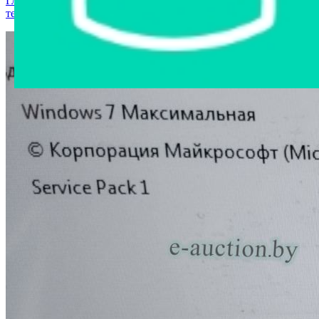
Главная страница
›
Интернет-магазин
›
Компьютерная
техника
›
Ноутбук SONY