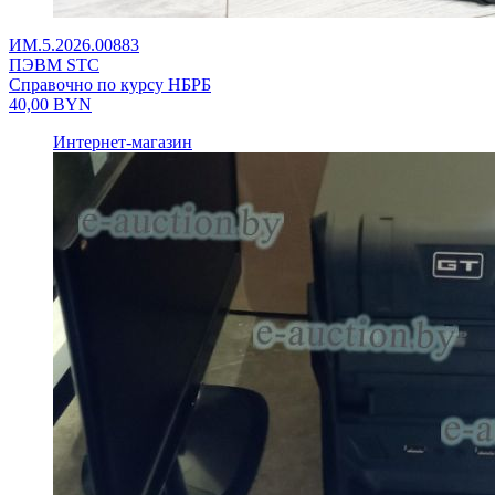
ИМ.5.2026.00883
ПЭВМ STC
Справочно по курсу НБРБ
40,00
BYN
Интернет-магазин