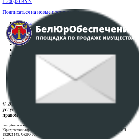
1 200,00
BYN
Подписаться на новые поступления
Главная
Аукционы
Интернет-магазин
Регламент организации и проведения торгов
Пользовательское соглашение
Политика в отношении обработки персональных
данных
ПОЛОЖЕНИЕ О ПОЛИТИКЕ ОБРАБОТКИ COOKIE-
ФАЙЛОВ
Настройки cookie-файлов
Контакты
© 2026 Республиканское унитарное предприятие по оказанию
услуг "БелЮрОбеспечение" - Все права защищены авторским
правом
Республиканское унитарное предприятие по оказанию услуг "БелЮрОбеспечение"
Юридический адрес: г. Минск, пр-т. Дзержинского, 1Б, e-mail:
kanc@rup.by
, УНП
192821149, ОКПО 500111895000
Зарегистрировано в торговом реестре Республики Беларусь: