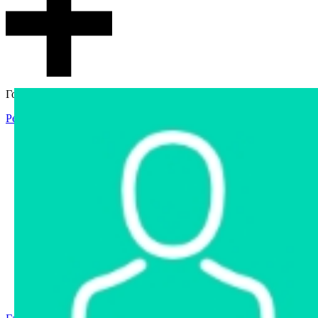
Гостевой доступ
Регистрация
Вход
Главная
Аукцион
Интернет-магазин
Интернет-витрина
Услуги
Информация
Контакты
Частное имущество
Арестованное имущество
Реестр несостоявшихся торгов
Реестр переоценок
Государственное имущество