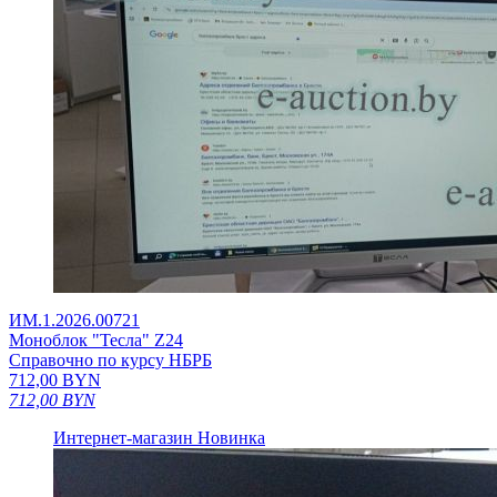
ИМ.1.2026.00721
Моноблок "Тесла" Z24
Справочно по курсу НБРБ
712,00
BYN
712,00
BYN
Интернет-магазин
Новинка