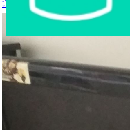
Главная страница
›
Интернет-магазин
›
Компьютерная
техника
›
Монитор BENQ