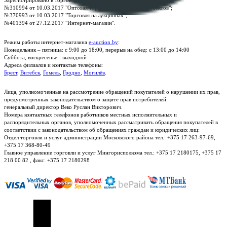
№310994 от 10.03.2017 "Оптовая торговля без торговых объектов";
№370993 от 10.03.2017 "Торговля на аукционах";
№401394 от 27.12.2017 "Интернет-магазин".
Режим работы интернет-магазина
e-auction.by
:
Понедельник – пятница: с 9:00 до 18:00, перерыв на обед: с 13:00 до 14:00
Суббота, воскресенье - выходной
Адреса филиалов и контактые телефоны:
Брест
,
Витебск
,
Гомель
,
Гродно
,
Могилёв
.
Лица, уполномоченные на рассмотрение обращений покупателей о нарушении их прав,
предусмотренных законодательством о защите прав потребителей:
генеральный директор Веко Руслан Викторович.
Номера контактных телефонов работников местных исполнительных и
распорядительных органов, уполномоченных рассматривать обращения покупателей в
соответствии с законодательством об обращениях граждан и юридических лиц:
Отдел торговли и услуг администрации Московского района тел.: +375 17 263-97-69,
+375 17 368-80-49
Главное управление торговли и услуг Мингорисполкома тел.: +375 17 2180175, +375 17
218 00 82 , факс: +375 17 2180298