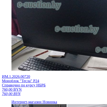
ИМ.1.2026.00720
Моноблок "Тесла" Р24
Справочно по курсу НБРБ
760,00
BYN
760,00
BYN
Интернет-магазин
Новинка