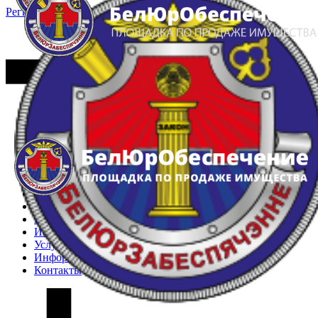
Регистрация
Вход
Главная
Арестованное имущество
Реестр несостоявшихся торгов
Реестр переоценок
Частное имущество
Государственное имущество
Интернет-магазин
Интернет-витрина
Услуги
Информация
Контакты