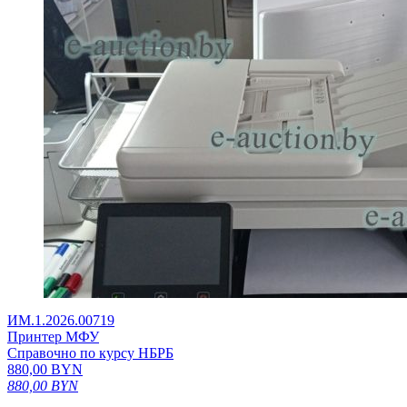
ИМ.1.2026.00719
Принтер MФУ
Справочно по курсу НБРБ
880,00
BYN
880,00
BYN