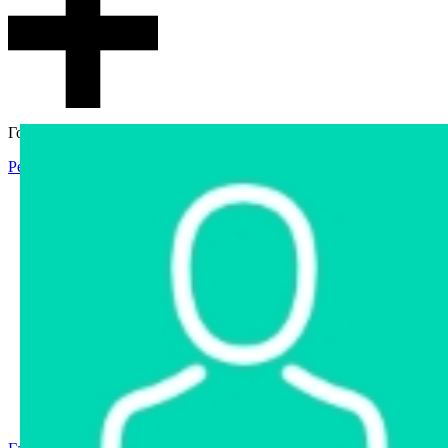
Гостевой доступ
Регистрация
Вход
Главная
Аукцион
Интернет-магазин
Интернет-витрина
Услуги
Информация
Контакты
Частное имущество
Арестованное имущество
Реестр несостоявшихся торгов
Реестр переоценок
Государственное имущество