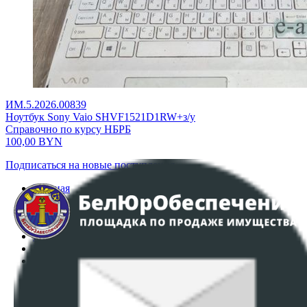
ИМ.5.2026.00839
Ноутбук Sony Vaio SHVF1521D1RW+з/у
Справочно по курсу НБРБ
100,00
BYN
Подписаться на новые поступления
Главная
Аукционы
Интернет-магазин
Регламент организации и проведения торгов
Пользовательское соглашение
Политика в отношении обработки персональных
данных
ПОЛОЖЕНИЕ О ПОЛИТИКЕ ОБРАБОТКИ COOKIE-
ФАЙЛОВ