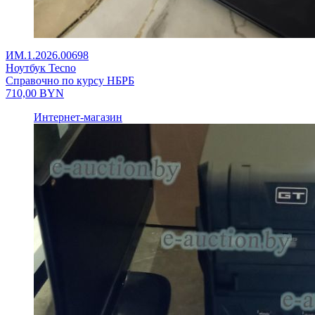
ИМ.1.2026.00698
Ноутбук Tecno
Справочно по курсу НБРБ
710,00
BYN
Интернет-магазин