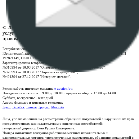
Настройки cookie-файлов
Контакты
© 2026 Республиканское унитарное предприятие по оказанию
услуг "БелЮрОбеспечение" - Все права защищены авторским
правом
Республиканское унитарное предприятие по оказанию услуг "БелЮрОбеспечение"
Юридический адрес: г. Минск, пр-т. Дзержинского, 1Б, e-mail:
kanc@rup.by
, УНП
192821149, ОКПО 500111895000
Зарегистрировано в торговом реестре Республики Беларусь:
№310994 от 10.03.2017 "Оптовая торговля без торговых объектов";
№370993 от 10.03.2017 "Торговля на аукционах";
№401394 от 27.12.2017 "Интернет-магазин".
Режим работы интернет-магазина
e-auction.by
:
Понедельник – пятница: с 9:00 до 18:00, перерыв на обед: с 13:00 до 14:00
Суббота, воскресенье - выходной
Адреса филиалов и контактые телефоны:
Брест
,
Витебск
,
Гомель
,
Гродно
,
Могилёв
.
Лица, уполномоченные на рассмотрение обращений покупателей о нарушении их прав,
предусмотренных законодательством о защите прав потребителей:
генеральный директор Веко Руслан Викторович.
Номера контактных телефонов работников местных исполнительных и
распорядительных органов, уполномоченных рассматривать обращения покупателей в