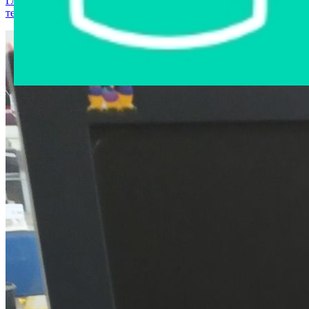
Главная страница
›
Интернет-магазин
›
Компьютерная
техника
›
Монитор View Sonic