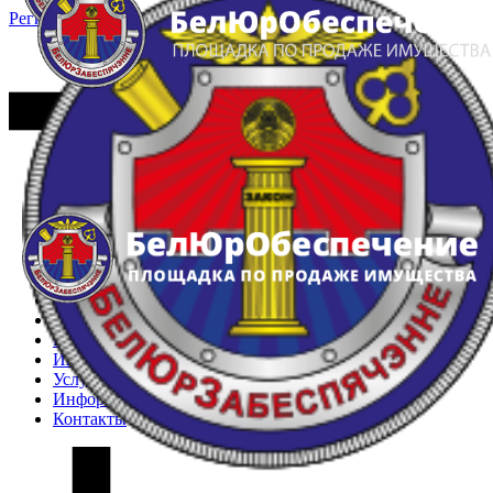
Регистрация
Вход
Главная
Арестованное имущество
Реестр несостоявшихся торгов
Реестр переоценок
Частное имущество
Государственное имущество
Интернет-магазин
Интернет-витрина
Услуги
Информация
Контакты