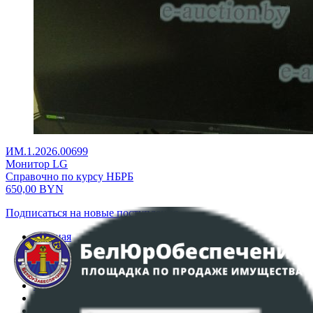
ИМ.1.2026.00699
Монитор LG
Справочно по курсу НБРБ
650,00
BYN
Подписаться на новые поступления
Главная
Аукционы
Интернет-магазин
Регламент организации и проведения торгов
Пользовательское соглашение
Политика в отношении обработки персональных