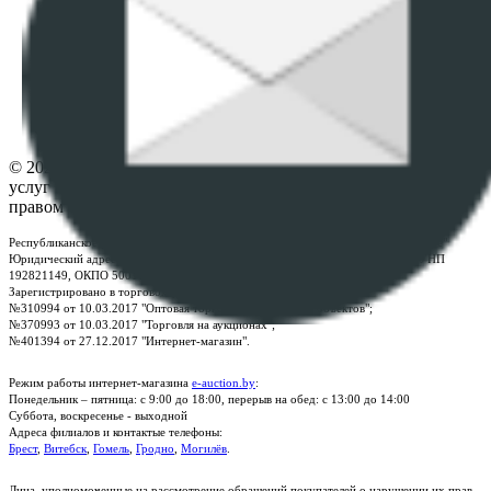
данных
ПОЛОЖЕНИЕ О ПОЛИТИКЕ ОБРАБОТКИ COOKIE-
ФАЙЛОВ
Настройки cookie-файлов
Контакты
© 2026 Республиканское унитарное предприятие по оказанию
услуг "БелЮрОбеспечение" - Все права защищены авторским
правом
Республиканское унитарное предприятие по оказанию услуг "БелЮрОбеспечение"
Юридический адрес: г. Минск, пр-т. Дзержинского, 1Б, e-mail:
kanc@rup.by
, УНП
192821149, ОКПО 500111895000
Зарегистрировано в торговом реестре Республики Беларусь:
№310994 от 10.03.2017 "Оптовая торговля без торговых объектов";
№370993 от 10.03.2017 "Торговля на аукционах";
№401394 от 27.12.2017 "Интернет-магазин".
Режим работы интернет-магазина
e-auction.by
:
Понедельник – пятница: с 9:00 до 18:00, перерыв на обед: с 13:00 до 14:00
Суббота, воскресенье - выходной
Адреса филиалов и контактые телефоны:
Брест
,
Витебск
,
Гомель
,
Гродно
,
Могилёв
.
Лица, уполномоченные на рассмотрение обращений покупателей о нарушении их прав,