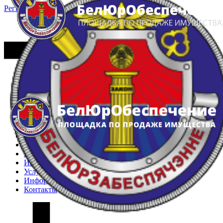
Регистрация
Вход
Главная
Арестованное имущество
Реестр несостоявшихся торгов
Реестр переоценок
Частное имущество
Государственное имущество
Интернет-магазин
Интернет-витрина
Услуги
Информация
Контакты