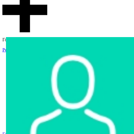
Гостевой доступ
Регистрация
Вход
Главная
Аукцион
Интернет-магазин
Интернет-витрина
Услуги
Информация
Контакты
Частное имущество
Арестованное имущество
Реестр несостоявшихся торгов
Реестр переоценок
Государственное имущество