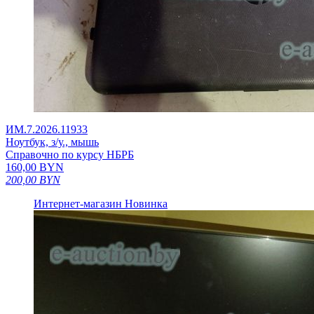
ИМ.7.2026.11933
Ноутбук, з/у., мышь
Справочно по курсу НБРБ
160,00
BYN
200,00
BYN
Интернет-магазин
Новинка