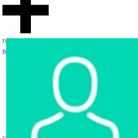
Гостевой доступ
Регистрация
Вход
Главная
Аукцион
Интернет-магазин
Интернет-витрина
Услуги
Информация
Контакты
Частное имущество
Арестованное имущество
Реестр несостоявшихся торгов
Реестр переоценок
Государственное имущество