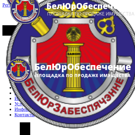
Регистрация
Вход
Главная
Арестованное имущество
Реестр несостоявшихся торгов
Реестр переоценок
Частное имущество
Государственное имущество
Интернет-магазин
Интернет-витрина
Услуги
Информация
Контакты