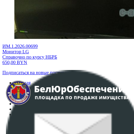
ИМ.1.2026.00699
Монитор LG
Справочно по курсу НБРБ
650,00
BYN
Подписаться на новые поступления
Главная
Аукционы
Интернет-магазин
Регламент организации и проведения торгов
Пользовательское соглашение
Политика в отношении обработки персональных
данных
ПОЛОЖЕНИЕ О ПОЛИТИКЕ ОБРАБОТКИ COOKIE-
ФАЙЛОВ