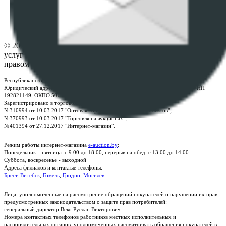
Настройки cookie-файлов
Контакты
© 2026 Республиканское унитарное предприятие по оказанию
услуг "БелЮрОбеспечение" - Все права защищены авторским
правом
Республиканское унитарное предприятие по оказанию услуг "БелЮрОбеспечение"
Юридический адрес: г. Минск, пр-т. Дзержинского, 1Б, e-mail:
kanc@rup.by
, УНП
192821149, ОКПО 500111895000
Зарегистрировано в торговом реестре Республики Беларусь:
№310994 от 10.03.2017 "Оптовая торговля без торговых объектов";
№370993 от 10.03.2017 "Торговля на аукционах";
№401394 от 27.12.2017 "Интернет-магазин".
Режим работы интернет-магазина
e-auction.by
:
Понедельник – пятница: с 9:00 до 18:00, перерыв на обед: с 13:00 до 14:00
Суббота, воскресенье - выходной
Адреса филиалов и контактые телефоны:
Брест
,
Витебск
,
Гомель
,
Гродно
,
Могилёв
.
Лица, уполномоченные на рассмотрение обращений покупателей о нарушении их прав,
предусмотренных законодательством о защите прав потребителей:
генеральный директор Веко Руслан Викторович.
Номера контактных телефонов работников местных исполнительных и
распорядительных органов, уполномоченных рассматривать обращения покупателей в