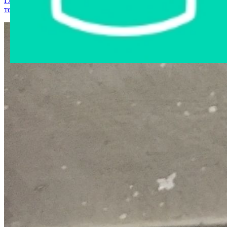
Главная страница
›
Интернет-магазин
›
Компьютерная
техника
›
Клавиатура Logitech