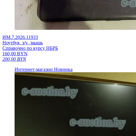
ИМ.7.2026.11933
Ноутбук, з/у., мышь
Справочно по курсу НБРБ
160,00
BYN
200,00
BYN
Интернет-магазин
Новинка