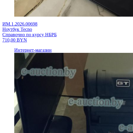
ИМ.1.2026.00698
Ноутбук Tecno
Справочно по курсу НБРБ
710,00
BYN
Интернет-магазин