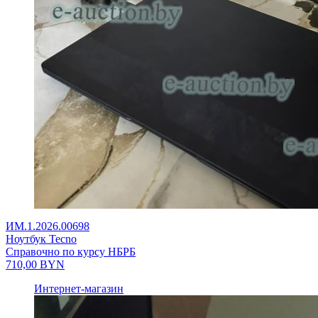
ИМ.1.2026.00698
Ноутбук Tecno
Справочно по курсу НБРБ
710,00
BYN
Интернет-магазин