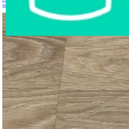
Главная страница
›
Интернет-магазин
›
Компьютерная
техника
›
ноутбук samsung