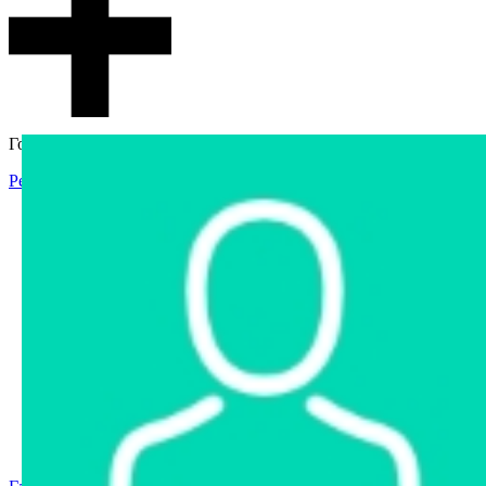
Гостевой доступ
Регистрация
Вход
Главная
Аукцион
Интернет-магазин
Интернет-витрина
Услуги
Информация
Контакты
Частное имущество
Арестованное имущество
Реестр несостоявшихся торгов
Реестр переоценок
Государственное имущество