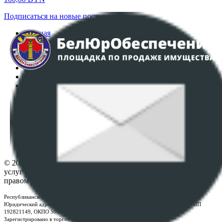
Подписаться на новые поступления
Главная
Аукционы
Интернет-магазин
Регламент организации и проведения торгов
Пользовательское соглашение
Политика в отношении обработки персональных
данных
ПОЛОЖЕНИЕ О ПОЛИТИКЕ ОБРАБОТКИ COOKIE-
ФАЙЛОВ
Настройки cookie-файлов
Контакты
© 2026 Республиканское унитарное предприятие по оказанию
услуг "БелЮрОбеспечение" - Все права защищены авторским
правом
Республиканское унитарное предприятие по оказанию услуг "БелЮрОбеспечение"
Юридический адрес: г. Минск, пр-т. Дзержинского, 1Б, e-mail:
kanc@rup.by
, УНП
192821149, ОКПО 500111895000
Зарегистрировано в торговом реестре Республики Беларусь: