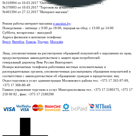
№310994 от 10.03.2017 "Оптовая торговля без торговых объектов";
№370993 от 10.03.2017 "Торговля на аукционах";
№401394 от 27.12.2017 "Интернет-магазин".
Режим работы интернет-магазина
e-auction.by
:
Понедельник – пятница: с 9:00 до 18:00, перерыв на обед: с 13:00 до 14:00
Суббота, воскресенье - выходной
Адреса филиалов и контактые телефоны:
Брест
,
Витебск
,
Гомель
,
Гродно
,
Могилёв
.
Лица, уполномоченные на рассмотрение обращений покупателей о нарушении их прав,
предусмотренных законодательством о защите прав потребителей:
генеральный директор Веко Руслан Викторович.
Номера контактных телефонов работников местных исполнительных и
распорядительных органов, уполномоченных рассматривать обращения покупателей в
соответствии с законодательством об обращениях граждан и юридических лиц:
Отдел торговли и услуг администрации Московского района тел.: +375 17 263-97-69,
+375 17 368-80-49
Главное управление торговли и услуг Мингорисполкома тел.: +375 17 2180175, +375 17
218 00 82 , факс: +375 17 2180298