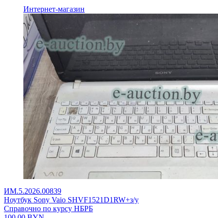
Интернет-магазин
ИМ.5.2026.00839
Ноутбук Sony Vaio SHVF1521D1RW+з/у
Справочно по курсу НБРБ
100,00
BYN