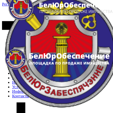
Регистрация
Вход
Главная
Арестованное имущество
Реестр несостоявшихся торгов
Реестр переоценок
Частное имущество
Государственное имущество
Интернет-магазин
Интернет-витрина
Услуги
Информация
Контакты