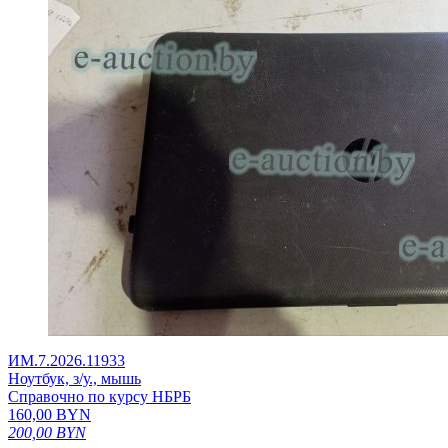
ИМ.7.2026.11933
Ноутбук, з/у., мышь
Справочно по курсу НБРБ
160,00
BYN
200,00
BYN