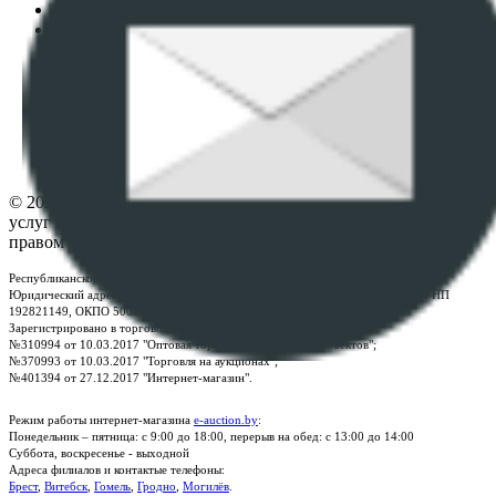
Пользовательское соглашение
Политика в отношении обработки персональных
данных
ПОЛОЖЕНИЕ О ПОЛИТИКЕ ОБРАБОТКИ COOKIE-
ФАЙЛОВ
Настройки cookie-файлов
Контакты
© 2026 Республиканское унитарное предприятие по оказанию
услуг "БелЮрОбеспечение" - Все права защищены авторским
правом
Республиканское унитарное предприятие по оказанию услуг "БелЮрОбеспечение"
Юридический адрес: г. Минск, пр-т. Дзержинского, 1Б, e-mail:
kanc@rup.by
, УНП
192821149, ОКПО 500111895000
Зарегистрировано в торговом реестре Республики Беларусь:
№310994 от 10.03.2017 "Оптовая торговля без торговых объектов";
№370993 от 10.03.2017 "Торговля на аукционах";
№401394 от 27.12.2017 "Интернет-магазин".
Режим работы интернет-магазина
e-auction.by
:
Понедельник – пятница: с 9:00 до 18:00, перерыв на обед: с 13:00 до 14:00
Суббота, воскресенье - выходной
Адреса филиалов и контактые телефоны:
Брест
,
Витебск
,
Гомель
,
Гродно
,
Могилёв
.