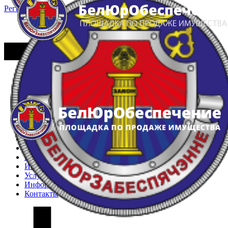
Регистрация
Вход
Главная
Арестованное имущество
Реестр несостоявшихся торгов
Реестр переоценок
Частное имущество
Государственное имущество
Интернет-магазин
Интернет-витрина
Услуги
Информация
Контакты