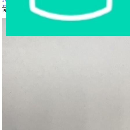
Главная страница
›
Интернет-магазин
›
Компьютерная
техника
›
Диск DVD-R TITANUM 4,7GB X8 - CAKE BOX 10
PCS артикул 1071 Китай