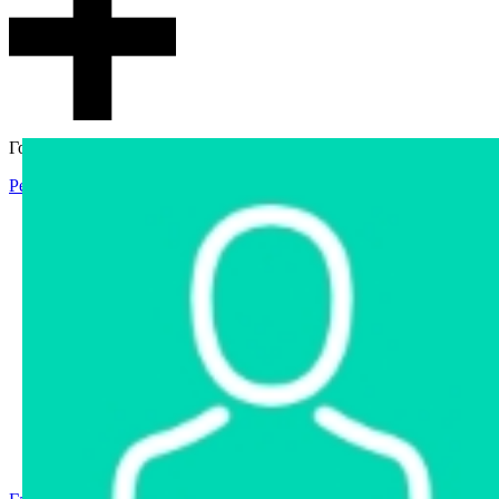
Гостевой доступ
Регистрация
Вход
Главная
Аукцион
Интернет-магазин
Интернет-витрина
Услуги
Информация
Контакты
Частное имущество
Арестованное имущество
Реестр несостоявшихся торгов
Реестр переоценок
Государственное имущество