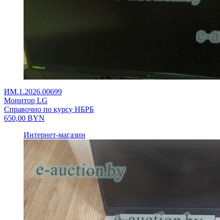
ИМ.1.2026.00699
Монитор LG
Справочно по курсу НБРБ
650,00
BYN
Интернет-магазин