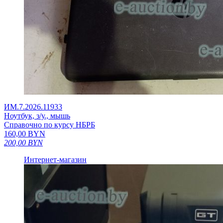
ИМ.7.2026.11933
Ноутбук, з/у., мышь
Справочно по курсу НБРБ
160,00
BYN
200,00
BYN
Интернет-магазин