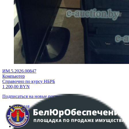
ИМ.5.2026.00847
Компьютер
Справочно по курсу НБРБ
1 200,00
BYN
Подписаться на новые поступления
Главная
Аукционы
Интернет-магазин
Регламент организации и проведения торгов