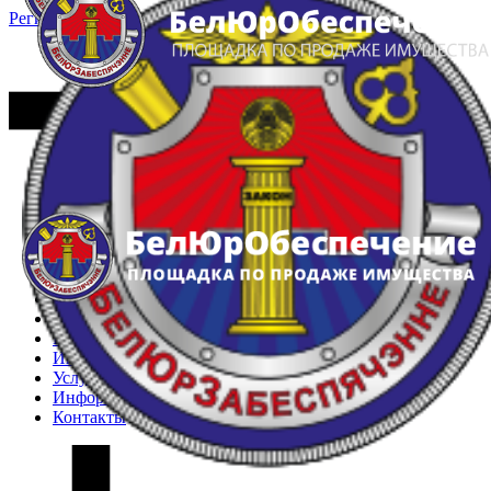
Регистрация
Вход
Главная
Арестованное имущество
Реестр несостоявшихся торгов
Реестр переоценок
Частное имущество
Государственное имущество
Интернет-магазин
Интернет-витрина
Услуги
Информация
Контакты