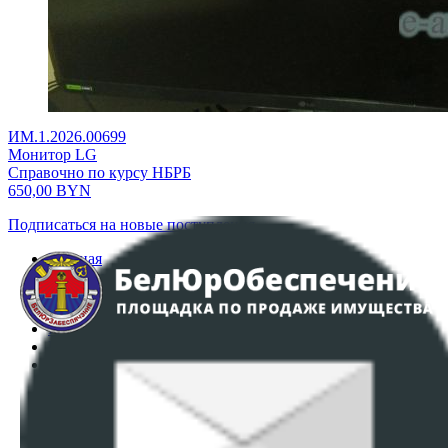
ИМ.1.2026.00699
Монитор LG
Справочно по курсу НБРБ
650,00
BYN
Подписаться на новые поступления
Главная
Аукционы
Интернет-магазин
Регламент организации и проведения торгов
Пользовательское соглашение
Политика в отношении обработки персональных
данных
ПОЛОЖЕНИЕ О ПОЛИТИКЕ ОБРАБОТКИ COOKIE-
ФАЙЛОВ