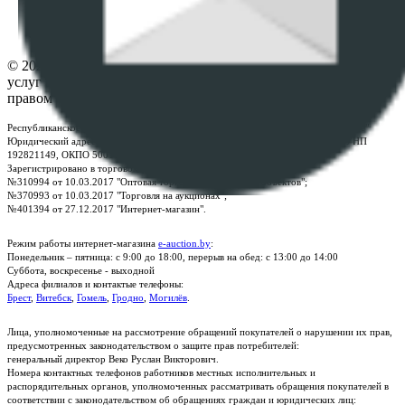
Настройки cookie-файлов
Контакты
© 2026 Республиканское унитарное предприятие по оказанию
услуг "БелЮрОбеспечение" - Все права защищены авторским
правом
Республиканское унитарное предприятие по оказанию услуг "БелЮрОбеспечение"
Юридический адрес: г. Минск, пр-т. Дзержинского, 1Б, e-mail:
kanc@rup.by
, УНП
192821149, ОКПО 500111895000
Зарегистрировано в торговом реестре Республики Беларусь:
№310994 от 10.03.2017 "Оптовая торговля без торговых объектов";
№370993 от 10.03.2017 "Торговля на аукционах";
№401394 от 27.12.2017 "Интернет-магазин".
Режим работы интернет-магазина
e-auction.by
:
Понедельник – пятница: с 9:00 до 18:00, перерыв на обед: с 13:00 до 14:00
Суббота, воскресенье - выходной
Адреса филиалов и контактые телефоны:
Брест
,
Витебск
,
Гомель
,
Гродно
,
Могилёв
.
Лица, уполномоченные на рассмотрение обращений покупателей о нарушении их прав,
предусмотренных законодательством о защите прав потребителей:
генеральный директор Веко Руслан Викторович.
Номера контактных телефонов работников местных исполнительных и
распорядительных органов, уполномоченных рассматривать обращения покупателей в
соответствии с законодательством об обращениях граждан и юридических лиц: