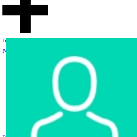
Гостевой доступ
Регистрация
Вход
Главная
Аукцион
Интернет-магазин
Интернет-витрина
Услуги
Информация
Контакты
Частное имущество
Арестованное имущество
Реестр несостоявшихся торгов
Реестр переоценок
Государственное имущество