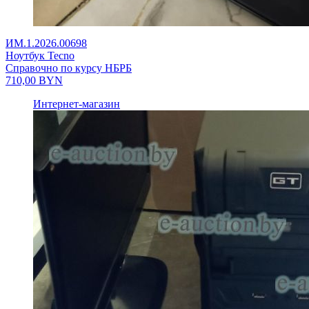
ИМ.1.2026.00698
Ноутбук Tecno
Справочно по курсу НБРБ
710,00
BYN
Интернет-магазин