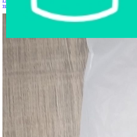
Главная страница
›
Интернет-магазин
›
Компьютерная
техника
›
Аудио удлинитель