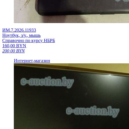
ИМ.7.2026.11933
Ноутбук, з/у., мышь
Справочно по курсу НБРБ
160,00
BYN
200,00
BYN
Интернет-магазин