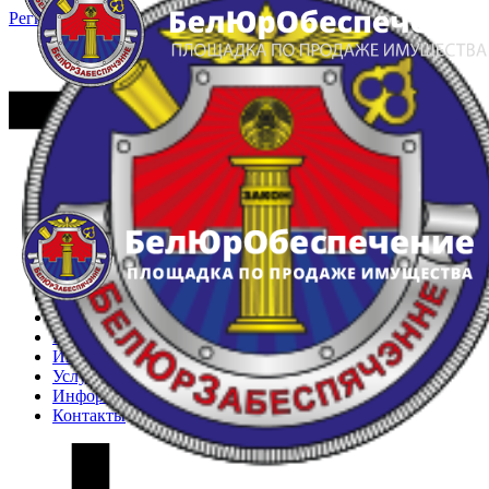
Регистрация
Вход
Главная
Арестованное имущество
Реестр несостоявшихся торгов
Реестр переоценок
Частное имущество
Государственное имущество
Интернет-магазин
Интернет-витрина
Услуги
Информация
Контакты