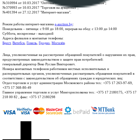
№310994 от 10.03.2017 "Оптовая торговля без торговых объектов";
№370993 от 10.03.2017 "Торговля на аукционах";
№401394 от 27.12.2017 "Интернет-магазин".
Режим работы интернет-магазина
e-auction.by
:
Понедельник – пятница: с 9:00 до 18:00, перерыв на обед: с 13:00 до 14:00
Суббота, воскресенье - выходной
Адреса филиалов и контактые телефоны:
Брест
,
Витебск
,
Гомель
,
Гродно
,
Могилёв
.
Лица, уполномоченные на рассмотрение обращений покупателей о нарушении их прав,
предусмотренных законодательством о защите прав потребителей:
генеральный директор Веко Руслан Викторович.
Номера контактных телефонов работников местных исполнительных и
распорядительных органов, уполномоченных рассматривать обращения покупателей в
соответствии с законодательством об обращениях граждан и юридических лиц:
Отдел торговли и услуг администрации Московского района тел.: +375 17 263-97-69,
+375 17 368-80-49
Главное управление торговли и услуг Мингорисполкома тел.: +375 17 2180175, +375 17
218 00 82 , факс: +375 17 2180298