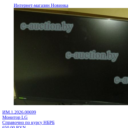
Интернет-магазин
Новинка
ИМ.1.2026.00699
Монитор LG
Справочно по курсу НБРБ
650,00
BYN