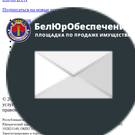
Подписаться на новые поступления
Главная
Аукционы
Интернет-магазин
Регламент организации и проведения торгов
Пользовательское соглашение
Политика в отношении обработки персональных
данных
ПОЛОЖЕНИЕ О ПОЛИТИКЕ ОБРАБОТКИ COOKIE-
ФАЙЛОВ
Настройки cookie-файлов
Контакты
© 2026 Республиканское унитарное предприятие по оказанию
услуг "БелЮрОбеспечение" - Все права защищены авторским
правом
Республиканское унитарное предприятие по оказанию услуг "БелЮрОбеспечение"
Юридический адрес: г. Минск, пр-т. Дзержинского, 1Б, e-mail:
kanc@rup.by
, УНП
192821149, ОКПО 500111895000
Зарегистрировано в торговом реестре Республики Беларусь: