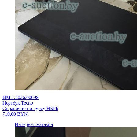
ИМ.1.2026.00698
Ноутбук Tecno
Справочно по курсу НБРБ
710,00
BYN
Интернет-магазин