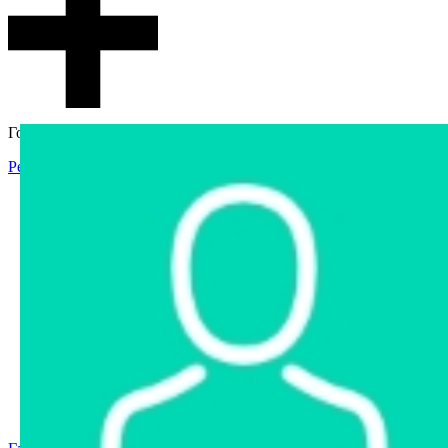
Гостевой доступ
Регистрация
Вход
Главная
Аукцион
Интернет-магазин
Интернет-витрина
Услуги
Информация
Контакты
Частное имущество
Арестованное имущество
Реестр несостоявшихся торгов
Реестр переоценок
Государственное имущество