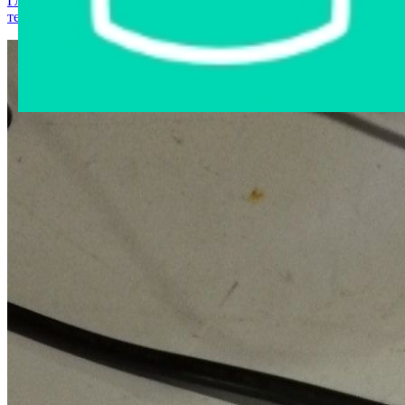
Главная страница
›
Интернет-магазин
›
Компьютерная
техника
›
Wireless N repeater