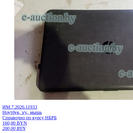
ИМ.7.2026.11933
Ноутбук, з/у., мышь
Справочно по курсу НБРБ
160,00
BYN
200,00
BYN