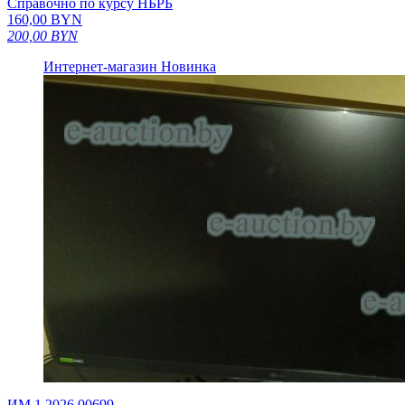
Справочно по курсу НБРБ
160,00
BYN
200,00
BYN
Интернет-магазин
Новинка
ИМ.1.2026.00699