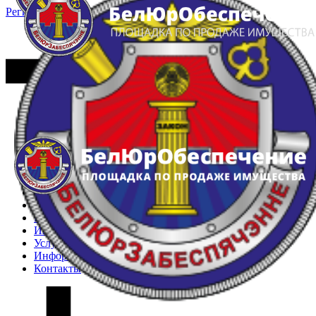
Регистрация
Вход
Главная
Арестованное имущество
Реестр несостоявшихся торгов
Реестр переоценок
Частное имущество
Государственное имущество
Интернет-магазин
Интернет-витрина
Услуги
Информация
Контакты