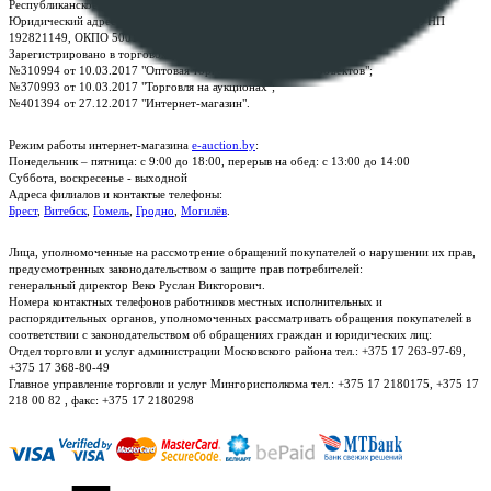
Республиканское унитарное предприятие по оказанию услуг "БелЮрОбеспечение"
Юридический адрес: г. Минск, пр-т. Дзержинского, 1Б, e-mail:
kanc@rup.by
, УНП
192821149, ОКПО 500111895000
Зарегистрировано в торговом реестре Республики Беларусь:
№310994 от 10.03.2017 "Оптовая торговля без торговых объектов";
№370993 от 10.03.2017 "Торговля на аукционах";
№401394 от 27.12.2017 "Интернет-магазин".
Режим работы интернет-магазина
e-auction.by
:
Понедельник – пятница: с 9:00 до 18:00, перерыв на обед: с 13:00 до 14:00
Суббота, воскресенье - выходной
Адреса филиалов и контактые телефоны:
Брест
,
Витебск
,
Гомель
,
Гродно
,
Могилёв
.
Лица, уполномоченные на рассмотрение обращений покупателей о нарушении их прав,
предусмотренных законодательством о защите прав потребителей:
генеральный директор Веко Руслан Викторович.
Номера контактных телефонов работников местных исполнительных и
распорядительных органов, уполномоченных рассматривать обращения покупателей в
соответствии с законодательством об обращениях граждан и юридических лиц:
Отдел торговли и услуг администрации Московского района тел.: +375 17 263-97-69,
+375 17 368-80-49
Главное управление торговли и услуг Мингорисполкома тел.: +375 17 2180175, +375 17
218 00 82 , факс: +375 17 2180298