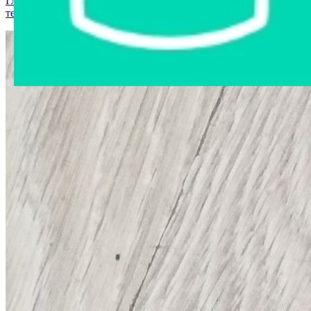
Главная страница
›
Интернет-магазин
›
Компьютерная
техника
›
Клавиатура D-computer KB8106