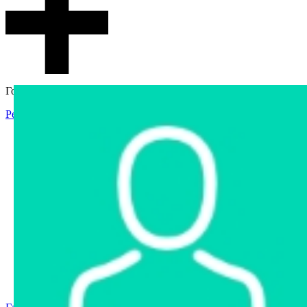
Гостевой доступ
Регистрация
Вход
Главная
Аукцион
Интернет-магазин
Интернет-витрина
Услуги
Информация
Контакты
Частное имущество
Арестованное имущество
Реестр несостоявшихся торгов
Реестр переоценок
Государственное имущество