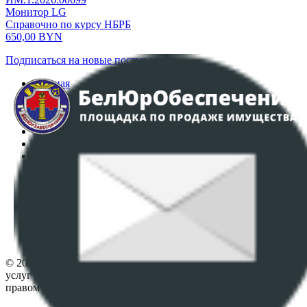
Монитор LG
Справочно по курсу НБРБ
650,00
BYN
Подписаться на новые поступления
Главная
Аукционы
Интернет-магазин
Регламент организации и проведения торгов
Пользовательское соглашение
Политика в отношении обработки персональных
данных
ПОЛОЖЕНИЕ О ПОЛИТИКЕ ОБРАБОТКИ COOKIE-
ФАЙЛОВ
Настройки cookie-файлов
Контакты
© 2026 Республиканское унитарное предприятие по оказанию
услуг "БелЮрОбеспечение" - Все права защищены авторским
правом