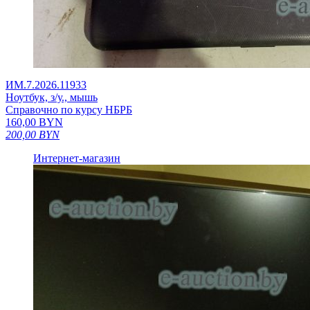
ИМ.7.2026.11933
Ноутбук, з/у., мышь
Справочно по курсу НБРБ
160,00
BYN
200,00
BYN
Интернет-магазин