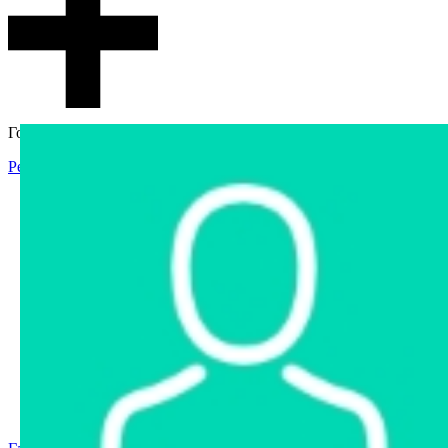
Гостевой доступ
Регистрация
Вход
Главная
Аукцион
Интернет-магазин
Интернет-витрина
Услуги
Информация
Контакты
Частное имущество
Арестованное имущество
Реестр несостоявшихся торгов
Реестр переоценок
Государственное имущество