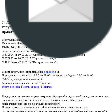
Настройки cookie-файлов
Контакты
© 2026 Республиканское унитарное предприятие по оказанию
услуг "БелЮрОбеспечение" - Все права защищены авторским
правом
Республиканское унитарное предприятие по оказанию услуг "БелЮрОбеспечение"
Юридический адрес: г. Минск, пр-т. Дзержинского, 1Б, e-mail:
kanc@rup.by
, УНП
192821149, ОКПО 500111895000
Зарегистрировано в торговом реестре Республики Беларусь:
№310994 от 10.03.2017 "Оптовая торговля без торговых объектов";
№370993 от 10.03.2017 "Торговля на аукционах";
№401394 от 27.12.2017 "Интернет-магазин".
Режим работы интернет-магазина
e-auction.by
:
Понедельник – пятница: с 9:00 до 18:00, перерыв на обед: с 13:00 до 14:00
Суббота, воскресенье - выходной
Адреса филиалов и контактые телефоны:
Брест
,
Витебск
,
Гомель
,
Гродно
,
Могилёв
.
Лица, уполномоченные на рассмотрение обращений покупателей о нарушении их прав,
предусмотренных законодательством о защите прав потребителей:
генеральный директор Веко Руслан Викторович.
Номера контактных телефонов работников местных исполнительных и
распорядительных органов, уполномоченных рассматривать обращения покупателей в