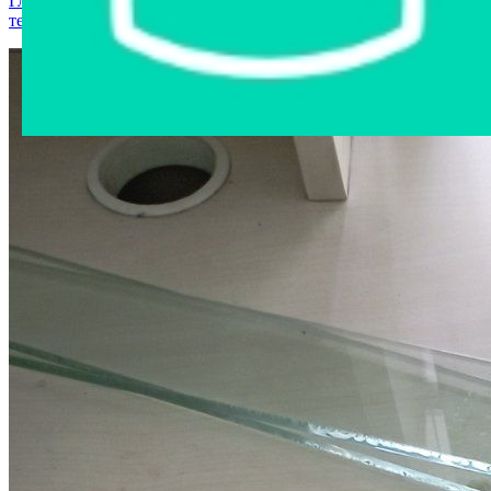
Главная страница
›
Интернет-магазин
›
Компьютерная
техника
›
Mini POS Computer №22