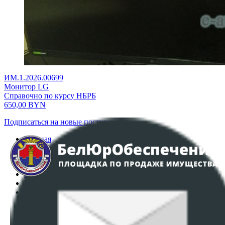
ИМ.1.2026.00699
Монитор LG
Справочно по курсу НБРБ
650,00
BYN
Подписаться на новые поступления
Главная
Аукционы
Интернет-магазин
Регламент организации и проведения торгов
Пользовательское соглашение
Политика в отношении обработки персональных
данных
ПОЛОЖЕНИЕ О ПОЛИТИКЕ ОБРАБОТКИ COOKIE-
ФАЙЛОВ