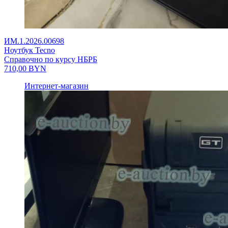
ИМ.1.2026.00698
Ноутбук Tecno
Справочно по курсу НБРБ
710,00
BYN
Интернет-магазин