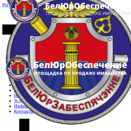
Регистрация
Вход
Главная
Арестованное имущество
Реестр несостоявшихся торгов
Реестр переоценок
Частное имущество
Государственное имущество
Интернет-магазин
Интернет-витрина
Услуги
Информация
Контакты