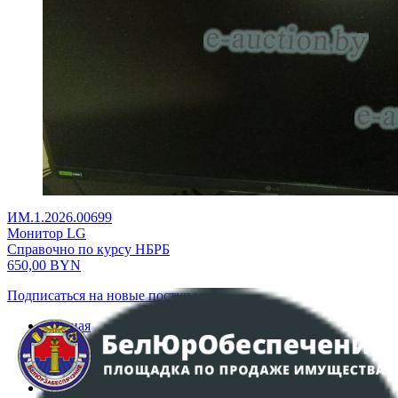
ИМ.1.2026.00699
Монитор LG
Справочно по курсу НБРБ
650,00
BYN
Подписаться на новые поступления
Главная
Аукционы
Интернет-магазин
Регламент организации и проведения торгов