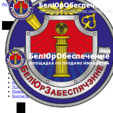
Регистрация
Вход
Главная
Арестованное имущество
Реестр несостоявшихся торгов
Реестр переоценок
Частное имущество
Государственное имущество
Интернет-магазин
Интернет-витрина
Услуги
Информация
Контакты