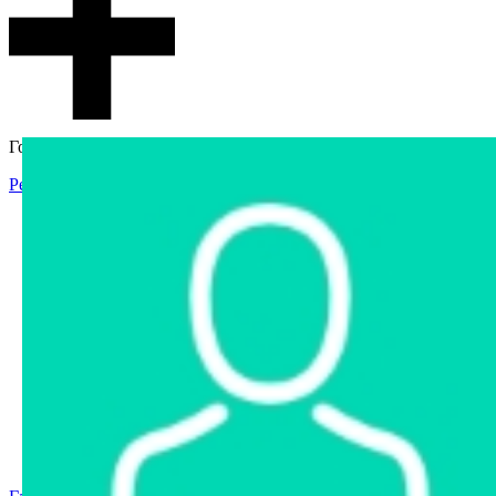
Гостевой доступ
Регистрация
Вход
Главная
Аукцион
Интернет-магазин
Интернет-витрина
Услуги
Информация
Контакты
Частное имущество
Арестованное имущество
Реестр несостоявшихся торгов
Реестр переоценок
Государственное имущество