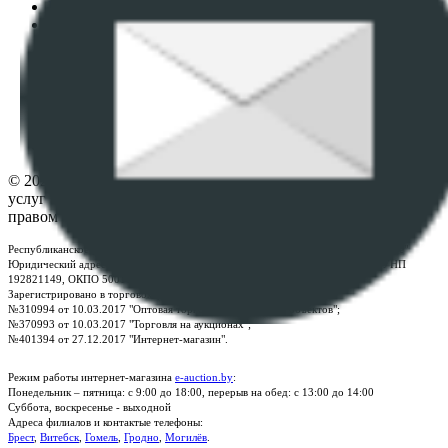
Пользовательское соглашение
Политика в отношении обработки персональных
данных
ПОЛОЖЕНИЕ О ПОЛИТИКЕ ОБРАБОТКИ COOKIE-
ФАЙЛОВ
Настройки cookie-файлов
Контакты
© 2026 Республиканское унитарное предприятие по оказанию
услуг "БелЮрОбеспечение" - Все права защищены авторским
правом
Республиканское унитарное предприятие по оказанию услуг "БелЮрОбеспечение"
Юридический адрес: г. Минск, пр-т. Дзержинского, 1Б, e-mail:
kanc@rup.by
, УНП
192821149, ОКПО 500111895000
Зарегистрировано в торговом реестре Республики Беларусь:
№310994 от 10.03.2017 "Оптовая торговля без торговых объектов";
№370993 от 10.03.2017 "Торговля на аукционах";
№401394 от 27.12.2017 "Интернет-магазин".
Режим работы интернет-магазина
e-auction.by
:
Понедельник – пятница: с 9:00 до 18:00, перерыв на обед: с 13:00 до 14:00
Суббота, воскресенье - выходной
Адреса филиалов и контактые телефоны:
Брест
,
Витебск
,
Гомель
,
Гродно
,
Могилёв
.