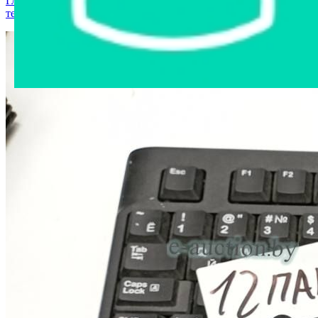
Главная страница
›
Интернет-магазин
›
Компьютерная
техника
›
Клавиатура в ассортименте №55