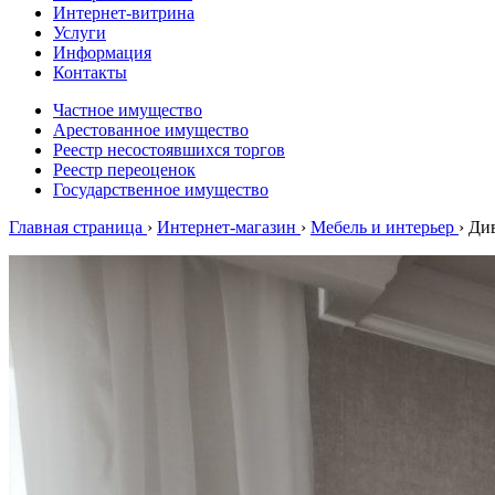
Интернет-витрина
Услуги
Информация
Контакты
Частное имущество
Арестованное имущество
Реестр несостоявшихся торгов
Реестр переоценок
Государственное имущество
Главная страница
›
Интернет-магазин
›
Мебель и интерьер
›
Ди