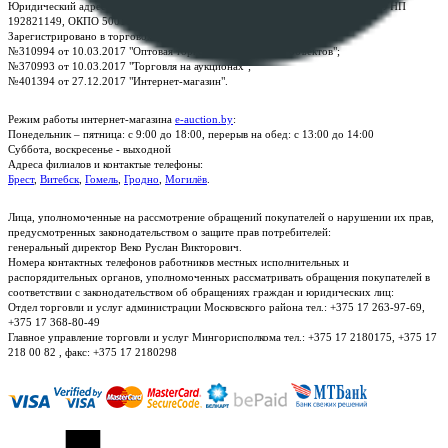
Юридический адрес: г. Минск, пр-т. Дзержинского, 1Б, e-mail:
kanc@rup.by
, УНП
192821149, ОКПО 500111895000
Зарегистрировано в торговом реестре Республики Беларусь:
№310994 от 10.03.2017 "Оптовая торговля без торговых объектов";
№370993 от 10.03.2017 "Торговля на аукционах";
№401394 от 27.12.2017 "Интернет-магазин".
Режим работы интернет-магазина
e-auction.by
:
Понедельник – пятница: с 9:00 до 18:00, перерыв на обед: с 13:00 до 14:00
Суббота, воскресенье - выходной
Адреса филиалов и контактые телефоны:
Брест
,
Витебск
,
Гомель
,
Гродно
,
Могилёв
.
Лица, уполномоченные на рассмотрение обращений покупателей о нарушении их прав,
предусмотренных законодательством о защите прав потребителей:
генеральный директор Веко Руслан Викторович.
Номера контактных телефонов работников местных исполнительных и
распорядительных органов, уполномоченных рассматривать обращения покупателей в
соответствии с законодательством об обращениях граждан и юридических лиц:
Отдел торговли и услуг администрации Московского района тел.: +375 17 263-97-69,
+375 17 368-80-49
Главное управление торговли и услуг Мингорисполкома тел.: +375 17 2180175, +375 17
218 00 82 , факс: +375 17 2180298