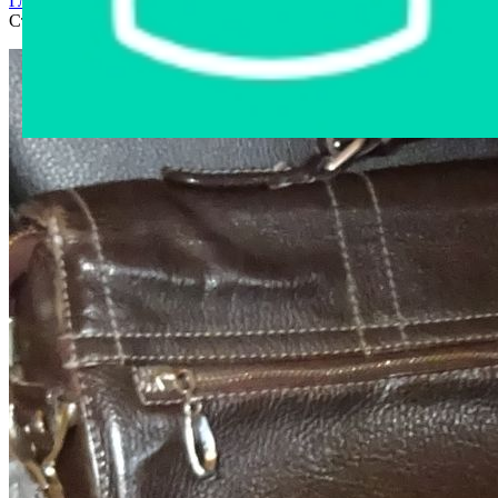
Главная страница
›
Интернет-магазин
›
Мебель и интерьер
›
Стул металлический