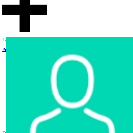
Гостевой доступ
Регистрация
Вход
Главная
Аукцион
Интернет-магазин
Интернет-витрина
Услуги
Информация
Контакты
Частное имущество
Арестованное имущество
Реестр несостоявшихся торгов
Реестр переоценок
Государственное имущество