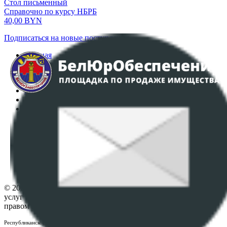
Стол письменный
Справочно по курсу НБРБ
40,00
BYN
Подписаться на новые поступления
Главная
Аукционы
Интернет-магазин
Регламент организации и проведения торгов
Пользовательское соглашение
Политика в отношении обработки персональных
данных
ПОЛОЖЕНИЕ О ПОЛИТИКЕ ОБРАБОТКИ COOKIE-
ФАЙЛОВ
Настройки cookie-файлов
Контакты
© 2026 Республиканское унитарное предприятие по оказанию
услуг "БелЮрОбеспечение" - Все права защищены авторским
правом
Республиканское унитарное предприятие по оказанию услуг "БелЮрОбеспечение"