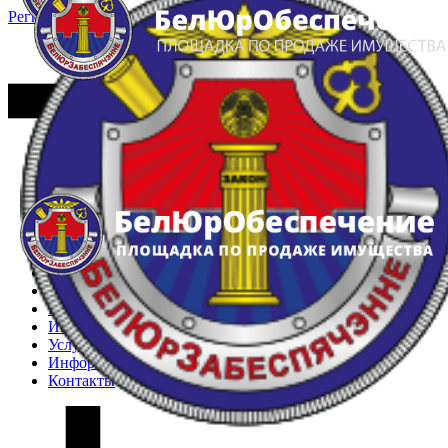
Регистрация
Вход
Главная
Арестованное имущество
Реестр несостоявшихся торгов
Реестр переоценок
Частное имущество
Государственное имущество
Интернет-магазин
Интернет-витрина
Услуги
Информация
Контакты