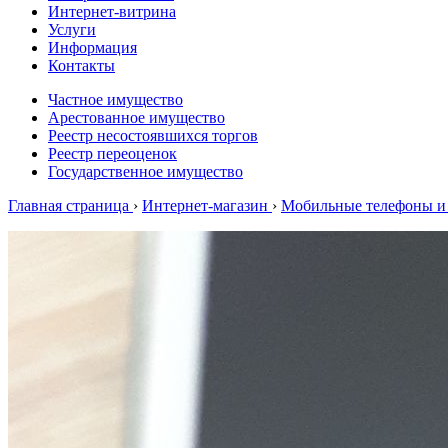
Интернет-витрина
Услуги
Информация
Контакты
Частное имущество
Арестованное имущество
Реестр несостоявшихся торгов
Реестр переоценок
Государственное имущество
Главная страница
›
Интернет-магазин
›
Мобильные телефоны и 