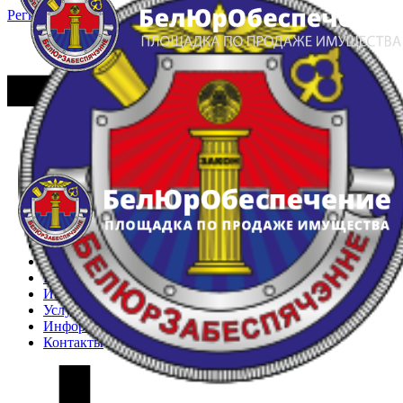
Регистрация
Вход
Главная
Арестованное имущество
Реестр несостоявшихся торгов
Реестр переоценок
Частное имущество
Государственное имущество
Интернет-магазин
Интернет-витрина
Услуги
Информация
Контакты