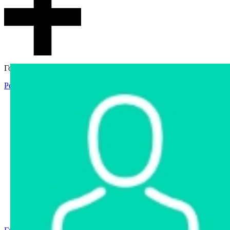
Гостевой доступ
Регистрация
Вход
Главная
Аукцион
Интернет-магазин
Интернет-витрина
Услуги
Информация
Контакты
Частное имущество
Арестованное имущество
Реестр несостоявшихся торгов
Реестр переоценок
Государственное имущество