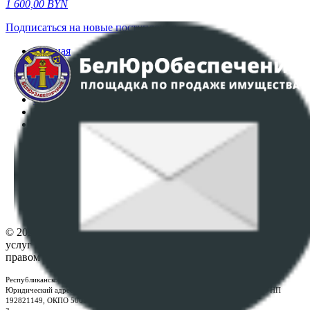
1 600,00
BYN
Подписаться на новые поступления
Главная
Аукционы
Интернет-магазин
Регламент организации и проведения торгов
Пользовательское соглашение
Политика в отношении обработки персональных
данных
ПОЛОЖЕНИЕ О ПОЛИТИКЕ ОБРАБОТКИ COOKIE-
ФАЙЛОВ
Настройки cookie-файлов
Контакты
© 2026 Республиканское унитарное предприятие по оказанию
услуг "БелЮрОбеспечение" - Все права защищены авторским
правом
Республиканское унитарное предприятие по оказанию услуг "БелЮрОбеспечение"
Юридический адрес: г. Минск, пр-т. Дзержинского, 1Б, e-mail:
kanc@rup.by
, УНП
192821149, ОКПО 500111895000