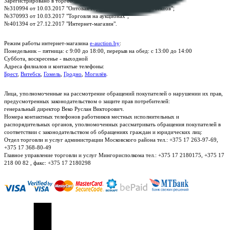
Зарегистрировано в торговом реестре Республики Беларусь:
№310994 от 10.03.2017 "Оптовая торговля без торговых объектов";
№370993 от 10.03.2017 "Торговля на аукционах";
№401394 от 27.12.2017 "Интернет-магазин".
Режим работы интернет-магазина
e-auction.by
:
Понедельник – пятница: с 9:00 до 18:00, перерыв на обед: с 13:00 до 14:00
Суббота, воскресенье - выходной
Адреса филиалов и контактые телефоны:
Брест
,
Витебск
,
Гомель
,
Гродно
,
Могилёв
.
Лица, уполномоченные на рассмотрение обращений покупателей о нарушении их прав,
предусмотренных законодательством о защите прав потребителей:
генеральный директор Веко Руслан Викторович.
Номера контактных телефонов работников местных исполнительных и
распорядительных органов, уполномоченных рассматривать обращения покупателей в
соответствии с законодательством об обращениях граждан и юридических лиц:
Отдел торговли и услуг администрации Московского района тел.: +375 17 263-97-69,
+375 17 368-80-49
Главное управление торговли и услуг Мингорисполкома тел.: +375 17 2180175, +375 17
218 00 82 , факс: +375 17 2180298