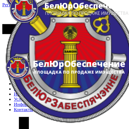
Регистрация
Вход
Главная
Арестованное имущество
Реестр несостоявшихся торгов
Реестр переоценок
Частное имущество
Государственное имущество
Интернет-магазин
Интернет-витрина
Услуги
Информация
Контакты