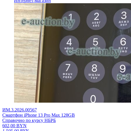
Интернет-магазин
ИМ.3.2026.00567
Смартфон iPhone 13 Pro Max 128GB
Справочно по курсу НБРБ
602,00
BYN
1 505,00
BYN