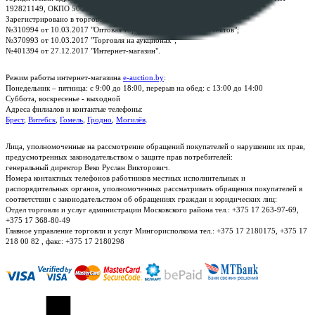
192821149, ОКПО 500111895000
Зарегистрировано в торговом реестре Республики Беларусь:
№310994 от 10.03.2017 "Оптовая торговля без торговых объектов";
№370993 от 10.03.2017 "Торговля на аукционах";
№401394 от 27.12.2017 "Интернет-магазин".
Режим работы интернет-магазина
e-auction.by
:
Понедельник – пятница: с 9:00 до 18:00, перерыв на обед: с 13:00 до 14:00
Суббота, воскресенье - выходной
Адреса филиалов и контактые телефоны:
Брест
,
Витебск
,
Гомель
,
Гродно
,
Могилёв
.
Лица, уполномоченные на рассмотрение обращений покупателей о нарушении их прав,
предусмотренных законодательством о защите прав потребителей:
генеральный директор Веко Руслан Викторович.
Номера контактных телефонов работников местных исполнительных и
распорядительных органов, уполномоченных рассматривать обращения покупателей в
соответствии с законодательством об обращениях граждан и юридических лиц:
Отдел торговли и услуг администрации Московского района тел.: +375 17 263-97-69,
+375 17 368-80-49
Главное управление торговли и услуг Мингорисполкома тел.: +375 17 2180175, +375 17
218 00 82 , факс: +375 17 2180298