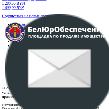
1 280,00
BYN
1 600,00
BYN
Подписаться на новые поступления
Главная
Аукционы
Интернет-магазин
Регламент организации и проведения торгов
Пользовательское соглашение
Политика в отношении обработки персональных
данных
ПОЛОЖЕНИЕ О ПОЛИТИКЕ ОБРАБОТКИ COOKIE-
ФАЙЛОВ
Настройки cookie-файлов
Контакты
© 2026 Республиканское унитарное предприятие по оказанию
услуг "БелЮрОбеспечение" - Все права защищены авторским
правом
Республиканское унитарное предприятие по оказанию услуг "БелЮрОбеспечение"
Юридический адрес: г. Минск, пр-т. Дзержинского, 1Б, e-mail:
kanc@rup.by
, УНП