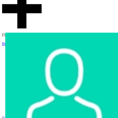
Гостевой доступ
Регистрация
Вход
Главная
Аукцион
Интернет-магазин
Интернет-витрина
Услуги
Информация
Контакты
Частное имущество
Арестованное имущество
Реестр несостоявшихся торгов
Реестр переоценок
Государственное имущество