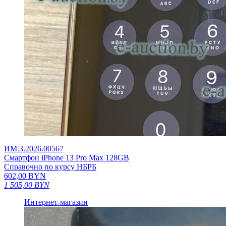
ИМ.3.2026.00567
Смартфон iPhone 13 Pro Max 128GB
Справочно по курсу НБРБ
602,00
BYN
1 505,00
BYN
Интернет-магазин