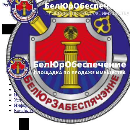
Регистрация
Вход
Главная
Арестованное имущество
Реестр несостоявшихся торгов
Реестр переоценок
Частное имущество
Государственное имущество
Интернет-магазин
Интернет-витрина
Услуги
Информация
Контакты