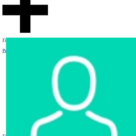
Гостевой доступ
Регистрация
Вход
Главная
Аукцион
Интернет-магазин
Интернет-витрина
Услуги
Информация
Контакты
Частное имущество
Арестованное имущество
Реестр несостоявшихся торгов
Реестр переоценок
Государственное имущество