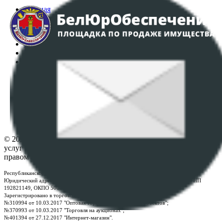
Главная
Аукционы
Интернет-магазин
Регламент организации и проведения торгов
Пользовательское соглашение
Политика в отношении обработки персональных
данных
ПОЛОЖЕНИЕ О ПОЛИТИКЕ ОБРАБОТКИ COOKIE-
ФАЙЛОВ
Настройки cookie-файлов
Контакты
© 2026 Республиканское унитарное предприятие по оказанию
услуг "БелЮрОбеспечение" - Все права защищены авторским
правом
Республиканское унитарное предприятие по оказанию услуг "БелЮрОбеспечение"
Юридический адрес: г. Минск, пр-т. Дзержинского, 1Б, e-mail:
kanc@rup.by
, УНП
192821149, ОКПО 500111895000
Зарегистрировано в торговом реестре Республики Беларусь:
№310994 от 10.03.2017 "Оптовая торговля без торговых объектов";
№370993 от 10.03.2017 "Торговля на аукционах";
№401394 от 27.12.2017 "Интернет-магазин".