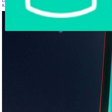
Главная страница
›
Интернет-магазин
›
Мобильные телефоны
и аксессуары
›
Dooget x5