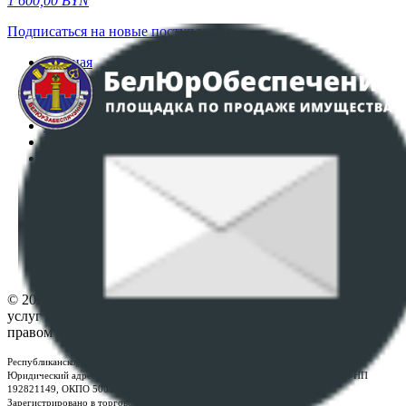
1 600,00
BYN
Подписаться на новые поступления
Главная
Аукционы
Интернет-магазин
Регламент организации и проведения торгов
Пользовательское соглашение
Политика в отношении обработки персональных
данных
ПОЛОЖЕНИЕ О ПОЛИТИКЕ ОБРАБОТКИ COOKIE-
ФАЙЛОВ
Настройки cookie-файлов
Контакты
© 2026 Республиканское унитарное предприятие по оказанию
услуг "БелЮрОбеспечение" - Все права защищены авторским
правом
Республиканское унитарное предприятие по оказанию услуг "БелЮрОбеспечение"
Юридический адрес: г. Минск, пр-т. Дзержинского, 1Б, e-mail:
kanc@rup.by
, УНП
192821149, ОКПО 500111895000
Зарегистрировано в торговом реестре Республики Беларусь: