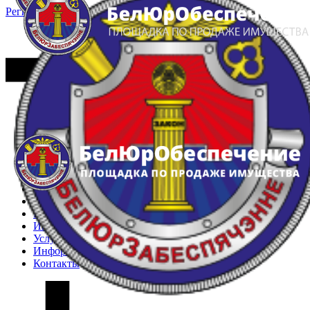
Регистрация
Вход
Главная
Арестованное имущество
Реестр несостоявшихся торгов
Реестр переоценок
Частное имущество
Государственное имущество
Интернет-магазин
Интернет-витрина
Услуги
Информация
Контакты