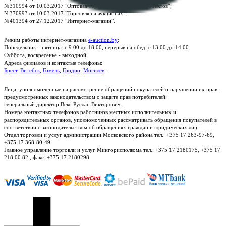
№310994 от 10.03.2017 "Оптовая торговля без торговых объектов";
№370993 от 10.03.2017 "Торговля на аукционах";
№401394 от 27.12.2017 "Интернет-магазин".
Режим работы интернет-магазина
e-auction.by
:
Понедельник – пятница: с 9:00 до 18:00, перерыв на обед: с 13:00 до 14:00
Суббота, воскресенье - выходной
Адреса филиалов и контактые телефоны:
Брест
,
Витебск
,
Гомель
,
Гродно
,
Могилёв
.
Лица, уполномоченные на рассмотрение обращений покупателей о нарушении их прав,
предусмотренных законодательством о защите прав потребителей:
генеральный директор Веко Руслан Викторович.
Номера контактных телефонов работников местных исполнительных и
распорядительных органов, уполномоченных рассматривать обращения покупателей в
соответствии с законодательством об обращениях граждан и юридических лиц:
Отдел торговли и услуг администрации Московского района тел.: +375 17 263-97-69,
+375 17 368-80-49
Главное управление торговли и услуг Мингорисполкома тел.: +375 17 2180175, +375 17
218 00 82 , факс: +375 17 2180298