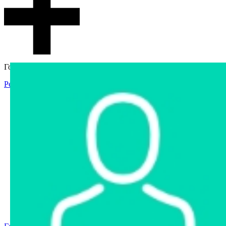
Гостевой доступ
Регистрация
Вход
Главная
Аукцион
Интернет-магазин
Интернет-витрина
Услуги
Информация
Контакты
Частное имущество
Арестованное имущество
Реестр несостоявшихся торгов
Реестр переоценок
Государственное имущество