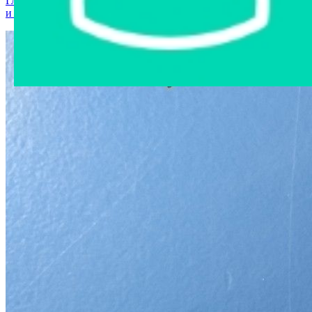
Главная страница
›
Интернет-магазин
›
Мобильные телефоны
и аксессуары
›
Флеш-карта Micro SD 2GB