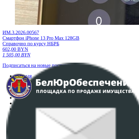
ИМ.3.2026.00567
Смартфон iPhone 13 Pro Max 128GB
Справочно по курсу НБРБ
602,00
BYN
1 505,00
BYN
Подписаться на новые поступления
Главная
Аукционы
Интернет-магазин
Регламент организации и проведения торгов
Пользовательское соглашение
Политика в отношении обработки персональных
данных
ПОЛОЖЕНИЕ О ПОЛИТИКЕ ОБРАБОТКИ COOKIE-
ФАЙЛОВ
Настройки cookie-файлов