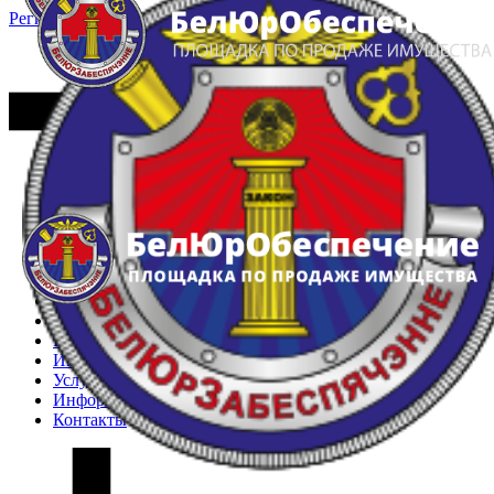
Регистрация
Вход
Главная
Арестованное имущество
Реестр несостоявшихся торгов
Реестр переоценок
Частное имущество
Государственное имущество
Интернет-магазин
Интернет-витрина
Услуги
Информация
Контакты