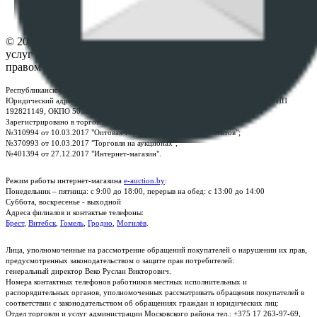
Контакты
© 2026 Республиканское унитарное предприятие по оказанию
услуг "БелЮрОбеспечение" - Все права защищены авторским
правом
Республиканское унитарное предприятие по оказанию услуг "БелЮрОбеспечение"
Юридический адрес: г. Минск, пр-т. Дзержинского, 1Б, e-mail:
kanc@rup.by
, УНП
192821149, ОКПО 500111895000
Зарегистрировано в торговом реестре Республики Беларусь:
№310994 от 10.03.2017 "Оптовая торговля без торговых объектов";
№370993 от 10.03.2017 "Торговля на аукционах";
№401394 от 27.12.2017 "Интернет-магазин".
Режим работы интернет-магазина
e-auction.by
:
Понедельник – пятница: с 9:00 до 18:00, перерыв на обед: с 13:00 до 14:00
Суббота, воскресенье - выходной
Адреса филиалов и контактые телефоны:
Брест
,
Витебск
,
Гомель
,
Гродно
,
Могилёв
.
Лица, уполномоченные на рассмотрение обращений покупателей о нарушении их прав,
предусмотренных законодательством о защите прав потребителей:
генеральный директор Веко Руслан Викторович.
Номера контактных телефонов работников местных исполнительных и
распорядительных органов, уполномоченных рассматривать обращения покупателей в
соответствии с законодательством об обращениях граждан и юридических лиц:
Отдел торговли и услуг администрации Московского района тел.: +375 17 263-97-69,