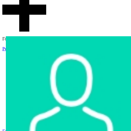
Гостевой доступ
Регистрация
Вход
Главная
Аукцион
Интернет-магазин
Интернет-витрина
Услуги
Информация
Контакты
Частное имущество
Арестованное имущество
Реестр несостоявшихся торгов
Реестр переоценок
Государственное имущество