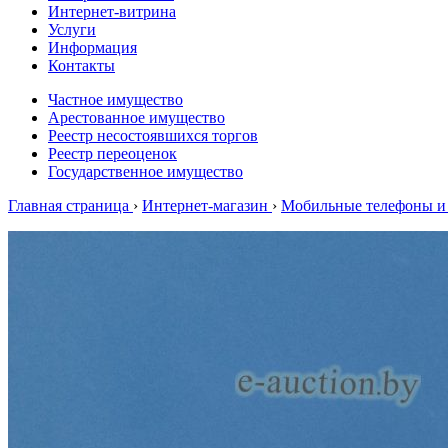
Интернет-витрина
Услуги
Информация
Контакты
Частное имущество
Арестованное имущество
Реестр несостоявшихся торгов
Реестр переоценок
Государственное имущество
Главная страница
›
Интернет-магазин
›
Мобильные телефоны и 