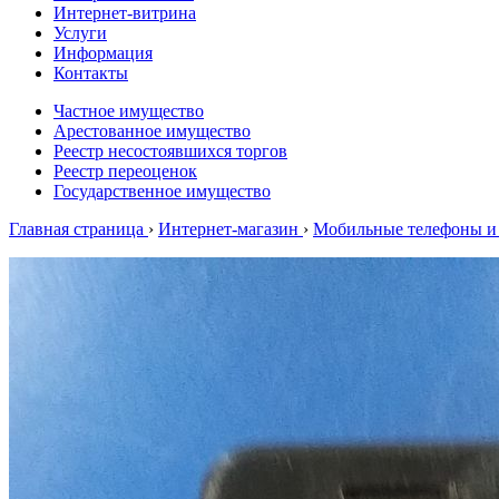
Интернет-витрина
Услуги
Информация
Контакты
Частное имущество
Арестованное имущество
Реестр несостоявшихся торгов
Реестр переоценок
Государственное имущество
Главная страница
›
Интернет-магазин
›
Мобильные телефоны и 