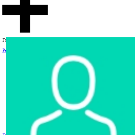
Гостевой доступ
Регистрация
Вход
Главная
Аукцион
Интернет-магазин
Интернет-витрина
Услуги
Информация
Контакты
Частное имущество
Арестованное имущество
Реестр несостоявшихся торгов
Реестр переоценок
Государственное имущество