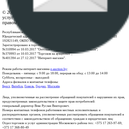
Контакты
© 2026 Республиканское унитарное предприятие по оказанию
услуг "БелЮрОбеспечение" - Все права защищены авторским
правом
Республиканское унитарное предприятие по оказанию услуг "БелЮрОбеспечение"
Юридический адрес: г. Минск, пр-т. Дзержинского, 1Б, e-mail:
kanc@rup.by
, УНП
192821149, ОКПО 500111895000
Зарегистрировано в торговом реестре Республики Беларусь:
№310994 от 10.03.2017 "Оптовая торговля без торговых объектов";
№370993 от 10.03.2017 "Торговля на аукционах";
№401394 от 27.12.2017 "Интернет-магазин".
Режим работы интернет-магазина
e-auction.by
:
Понедельник – пятница: с 9:00 до 18:00, перерыв на обед: с 13:00 до 14:00
Суббота, воскресенье - выходной
Адреса филиалов и контактые телефоны:
Брест
,
Витебск
,
Гомель
,
Гродно
,
Могилёв
.
Лица, уполномоченные на рассмотрение обращений покупателей о нарушении их прав,
предусмотренных законодательством о защите прав потребителей:
генеральный директор Веко Руслан Викторович.
Номера контактных телефонов работников местных исполнительных и
распорядительных органов, уполномоченных рассматривать обращения покупателей в
соответствии с законодательством об обращениях граждан и юридических лиц:
Отдел торговли и услуг администрации Московского района тел.: +375 17 263-97-69,
+375 17 368-80-49