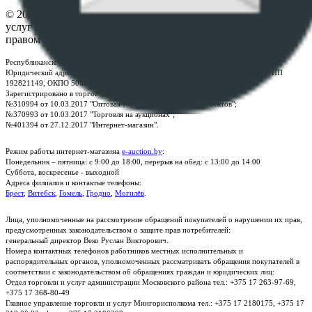
© 2026 Республиканское унитарное предприятие по оказанию
услуг "БелЮрОбеспечение" - Все права защищены авторским
правом
Республиканское унитарное предприятие по оказанию услуг "БелЮрОбеспечение"
Юридический адрес: г. Минск, пр-т. Дзержинского, 1Б, e-mail:
kanc@rup.by
, УНП
192821149, ОКПО 500111895000
Зарегистрировано в торговом реестре Республики Беларусь:
№310994 от 10.03.2017 "Оптовая торговля без торговых объектов";
№370993 от 10.03.2017 "Торговля на аукционах";
№401394 от 27.12.2017 "Интернет-магазин".
Режим работы интернет-магазина
e-auction.by
:
Понедельник – пятница: с 9:00 до 18:00, перерыв на обед: с 13:00 до 14:00
Суббота, воскресенье - выходной
Адреса филиалов и контактые телефоны:
Брест
,
Витебск
,
Гомель
,
Гродно
,
Могилёв
.
Лица, уполномоченные на рассмотрение обращений покупателей о нарушении их прав,
предусмотренных законодательством о защите прав потребителей:
генеральный директор Веко Руслан Викторович.
Номера контактных телефонов работников местных исполнительных и
распорядительных органов, уполномоченных рассматривать обращения покупателей в
соответствии с законодательством об обращениях граждан и юридических лиц:
Отдел торговли и услуг администрации Московского района тел.: +375 17 263-97-69,
+375 17 368-80-49
Главное управление торговли и услуг Мингорисполкома тел.: +375 17 2180175, +375 17