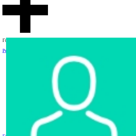
Гостевой доступ
Регистрация
Вход
Главная
Аукцион
Интернет-магазин
Интернет-витрина
Услуги
Информация
Контакты
Частное имущество
Арестованное имущество
Реестр несостоявшихся торгов
Реестр переоценок
Государственное имущество