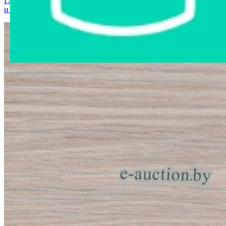
Главная страница
›
Интернет-магазин
›
Мобильные телефоны
и аксессуары
›
Телефон Infinix Hot 40 X6836 8GB/128GB