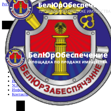
Регистрация
Вход
Главная
Арестованное имущество
Реестр несостоявшихся торгов
Реестр переоценок
Частное имущество
Государственное имущество
Интернет-магазин
Интернет-витрина
Услуги
Информация
Контакты