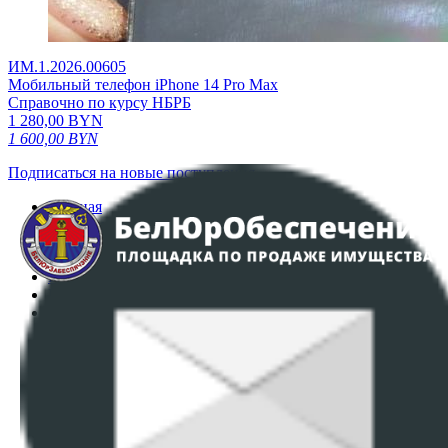
ИМ.1.2026.00605
Мобильный телефон iPhone 14 Pro Max
Справочно по курсу НБРБ
1 280,00
BYN
1 600,00
BYN
Подписаться на новые поступления
Главная
Аукционы
Интернет-магазин
Регламент организации и проведения торгов
Пользовательское соглашение
Политика в отношении обработки персональных
данных
ПОЛОЖЕНИЕ О ПОЛИТИКЕ ОБРАБОТКИ COOKIE-
ФАЙЛОВ
Настройки cookie-файлов
Контакты