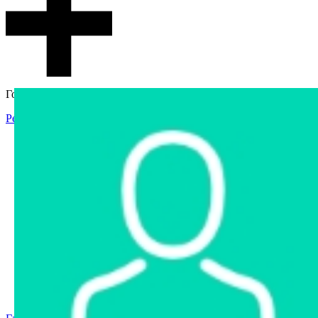
Гостевой доступ
Регистрация
Вход
Главная
Аукцион
Интернет-магазин
Интернет-витрина
Услуги
Информация
Контакты
Частное имущество
Арестованное имущество
Реестр несостоявшихся торгов
Реестр переоценок
Государственное имущество