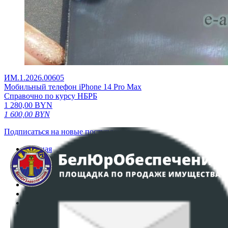
ИМ.1.2026.00605
Мобильный телефон iPhone 14 Pro Max
Справочно по курсу НБРБ
1 280,00
BYN
1 600,00
BYN
Подписаться на новые поступления
Главная
Аукционы
Интернет-магазин
Регламент организации и проведения торгов
Пользовательское соглашение
Политика в отношении обработки персональных
данных
ПОЛОЖЕНИЕ О ПОЛИТИКЕ ОБРАБОТКИ COOKIE-