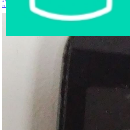
Главная страница
›
Интернет-магазин
›
Мобильные телефоны
и аксессуары
›
SAMSUNG GT-S6102