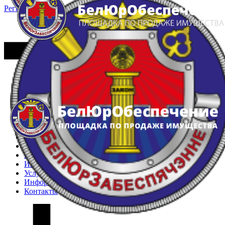
Регистрация
Вход
Главная
Арестованное имущество
Реестр несостоявшихся торгов
Реестр переоценок
Частное имущество
Государственное имущество
Интернет-магазин
Интернет-витрина
Услуги
Информация
Контакты