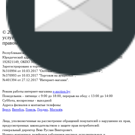
ФАЙЛОВ
Настройки cookie-файлов
Контакты
© 2026 Республиканское унитарное предприятие по оказанию
услуг "БелЮрОбеспечение" - Все права защищены авторским
правом
Республиканское унитарное предприятие по оказанию услуг "БелЮрОбеспечение"
Юридический адрес: г. Минск, пр-т. Дзержинского, 1Б, e-mail:
kanc@rup.by
, УНП
192821149, ОКПО 500111895000
Зарегистрировано в торговом реестре Республики Беларусь:
№310994 от 10.03.2017 "Оптовая торговля без торговых объектов";
№370993 от 10.03.2017 "Торговля на аукционах";
№401394 от 27.12.2017 "Интернет-магазин".
Режим работы интернет-магазина
e-auction.by
:
Понедельник – пятница: с 9:00 до 18:00, перерыв на обед: с 13:00 до 14:00
Суббота, воскресенье - выходной
Адреса филиалов и контактые телефоны:
Брест
,
Витебск
,
Гомель
,
Гродно
,
Могилёв
.
Лица, уполномоченные на рассмотрение обращений покупателей о нарушении их прав,
предусмотренных законодательством о защите прав потребителей:
генеральный директор Веко Руслан Викторович.
Номера контактных телефонов работников местных исполнительных и