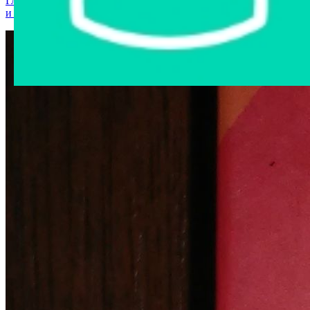
Главная страница
›
Интернет-магазин
›
Мобильные телефоны
и аксессуары
›
модем 3G HUAWEI E303