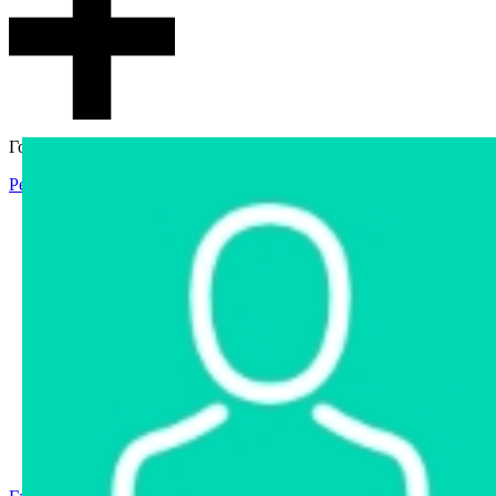
Гостевой доступ
Регистрация
Вход
Главная
Аукцион
Интернет-магазин
Интернет-витрина
Услуги
Информация
Контакты
Частное имущество
Арестованное имущество
Реестр несостоявшихся торгов
Реестр переоценок
Государственное имущество