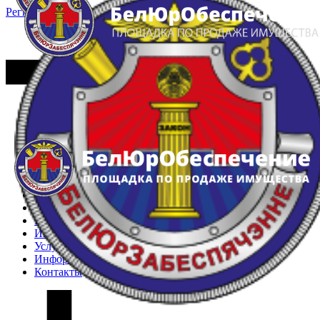
Регистрация
Вход
Главная
Арестованное имущество
Реестр несостоявшихся торгов
Реестр переоценок
Частное имущество
Государственное имущество
Интернет-магазин
Интернет-витрина
Услуги
Информация
Контакты