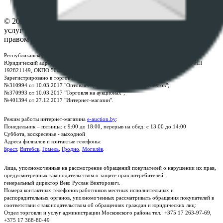
Контакты
© 2026 Республиканское унитарное предприятие по оказанию
услуг "БелЮрОбеспечение" - Все права защищены авторским
правом
Республиканское унитарное предприятие по оказанию услуг "БелЮрОбеспечение"
Юридический адрес: г. Минск, пр-т. Дзержинского, 1Б, e-mail:
kanc@rup.by
, УНП
192821149, ОКПО 500111895000
Зарегистрировано в торговом реестре Республики Беларусь:
№310994 от 10.03.2017 "Оптовая торговля без торговых объектов";
№370993 от 10.03.2017 "Торговля на аукционах";
№401394 от 27.12.2017 "Интернет-магазин".
Режим работы интернет-магазина
e-auction.by
:
Понедельник – пятница: с 9:00 до 18:00, перерыв на обед: с 13:00 до 14:00
Суббота, воскресенье - выходной
Адреса филиалов и контактые телефоны:
Брест
,
Витебск
,
Гомель
,
Гродно
,
Могилёв
.
Лица, уполномоченные на рассмотрение обращений покупателей о нарушении их прав,
предусмотренных законодательством о защите прав потребителей:
генеральный директор Веко Руслан Викторович.
Номера контактных телефонов работников местных исполнительных и
распорядительных органов, уполномоченных рассматривать обращения покупателей в
соответствии с законодательством об обращениях граждан и юридических лиц:
Отдел торговли и услуг администрации Московского района тел.: +375 17 263-97-69,
+375 17 368-80-49