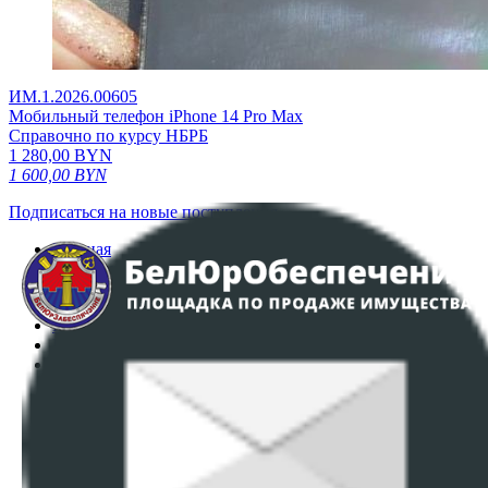
ИМ.1.2026.00605
Мобильный телефон iPhone 14 Pro Max
Справочно по курсу НБРБ
1 280,00
BYN
1 600,00
BYN
Подписаться на новые поступления
Главная
Аукционы
Интернет-магазин
Регламент организации и проведения торгов
Пользовательское соглашение
Политика в отношении обработки персональных
данных
ПОЛОЖЕНИЕ О ПОЛИТИКЕ ОБРАБОТКИ COOKIE-
ФАЙЛОВ
Настройки cookie-файлов